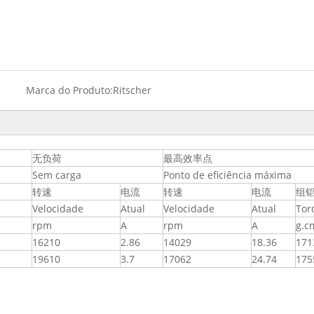
Marca do Produto:
Ritscher
无负荷
最高效率点
Sem carga
Ponto de eficiência máxima
转速
电流
转速
电流
组
Velocidade
Atual
Velocidade
Atual
Tor
rpm
A
rpm
A
g.c
16210
2.86
14029
18.36
171
19610
3.7
17062
24.74
175