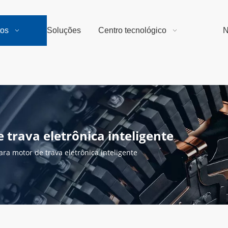
tos
Soluções
Centro tecnológico
N
trava eletrônica inteligente
ra motor de trava eletrônica inteligente