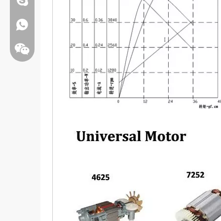
Whatsapp:+86 13808637315
Bate-papo: weiyu287