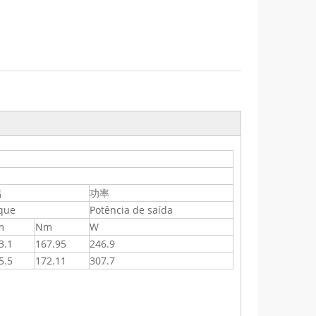
铝
功率
que
Potência de saída
m
Nm
W
3.1
167.95
246.9
5.5
172.11
307.7