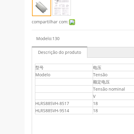
compartilhar com:
Modelo:
130
Descrição do produto
型号
电压
Modelo
Tensão
额定电压
Tensão nominal
V
HLRS885VH-8517
18
HLRS885VH-9514
18