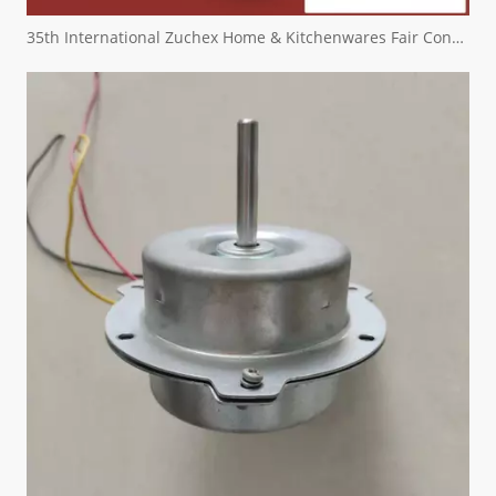
35th International Zuchex Home & Kitchenwares Fair Convitition - Ritscher International Limited