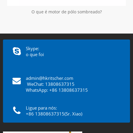
O que é motor de pólo sombreado?
Skype:
o que foi
admin@hkritscher.com
​​​​​​​
WeChat: 13808637315
WhatsApp: +86 13808637315
Ligue para nós:
+86 13808637315(Sr. Xiao)