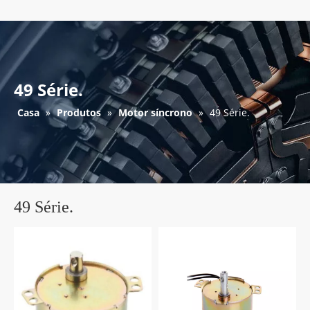
49 Série.
Casa
»
Produtos
»
Motor síncrono
»
49 Série.
49 Série.