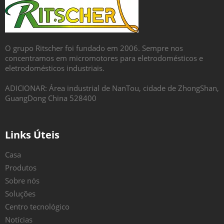
O grupo Ritscher foi fundado em 2006. Sempre nos
concentramos em micromotores para eletrodomésticos e
eletrodomésticos industriais.
ADICIONAR: Área industrial de NanTou, cidade de ZhongShan,
GuangDong China 528400
Links Úteis
Casa
Produtos
Sobre nós
Soluções
Centro tecnológico
Notícias