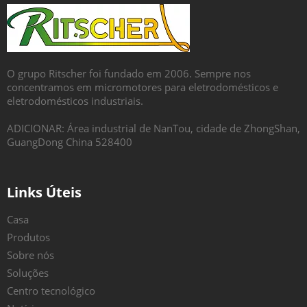
O grupo Ritscher foi fundado em 2006. Sempre nos
concentramos em micromotores para eletrodomésticos e
eletrodomésticos industriais.
ADICIONAR: Área industrial de NanTou, cidade de ZhongShan,
GuangDong China 528400
Links Úteis
Casa
Produtos
Sobre nós
Soluções
Centro tecnológico