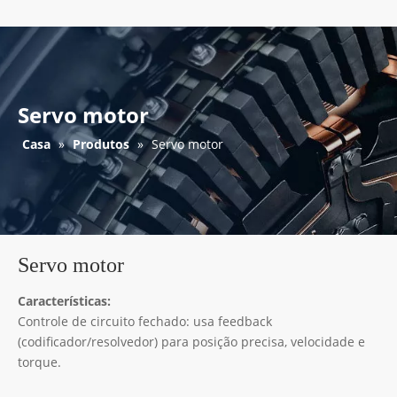
Servo motor
Casa
»
Produtos
»
Servo motor
Servo motor
Características:
Controle de circuito fechado: usa feedback
(codificador/resolvedor) para posição precisa, velocidade e
torque.