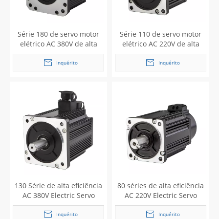
Série 180 de servo motor
Série 110 de servo motor
elétrico AC 380V de alta
elétrico AC 220V de alta
eficiência para
eficiência para impressora
puncionadeira CNC
jato de tinta
Inquérito
Inquérito
130 Série de alta eficiência
80 séries de alta eficiência
AC 380V Electric Servo
AC 220V Electric Servo
Motor para máquina de
Motor para equipamentos
revestimento
industriais
Inquérito
Inquérito