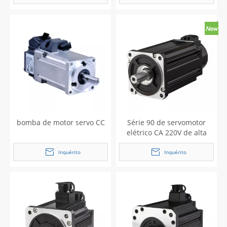
bomba de motor servo CC
Série 90 de servomotor
elétrico CA 220V de alta
eficiência para caixa
automático
Inquérito
Inquérito