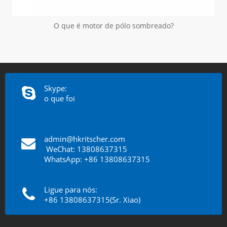
O que é motor de pólo sombreado?
Skype:
o que foi
admin@hkritscher.com
​​​​​​​
WeChat: 13808637315
WhatsApp: +86 13808637315
Ligue para nós:
+86 13808637315(Sr. Xiao)