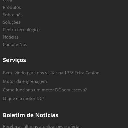
Produtos
Sobre nós
Soluções
Centro tecnológico
Notícias
Contate-Nos
Serviços
Bem -vindo para nos visitar na 133ª Feira Canton
Motor da engrenagem
Como funciona um motor DC sem escova?
O que é o motor DC?
Boletim de Notícias
Receba as últimas atualizações e ofertas.