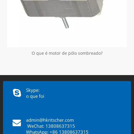
O que é motor de pólo sombreado?
Skype:
o que foi
admin@hkritscher.com
​​​​​​​
WeChat: 13808637315
WhatsApp: +86 13808637315