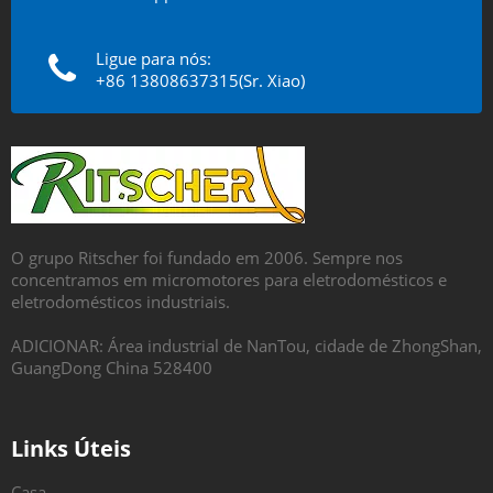
Ligue para nós:
+86 13808637315(Sr. Xiao)
O grupo Ritscher foi fundado em 2006. Sempre nos
concentramos em micromotores para eletrodomésticos e
eletrodomésticos industriais.
ADICIONAR: Área industrial de NanTou, cidade de ZhongShan,
GuangDong China 528400
Links Úteis
Casa