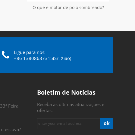
O que é motor de pólo sombreado?
Ligue para nós:
+86 13808637315(Sr. Xiao)
Boletim de Notícias
Receba as últimas atualizações e
33ª Feira
ofertas.
ok
m escova?