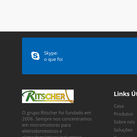
Skype:
o que foi
Links Ú
Casa
O grupo Ritscher foi fundado em
Produtos
2006. Sempre nos concentramos
Sobre nós
em micromotores para
Soluções
eletrodomésticos e
eletrodomésticos industriais.