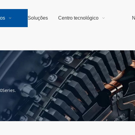
tos
Soluções
Centro tecnológico
N
0Series.