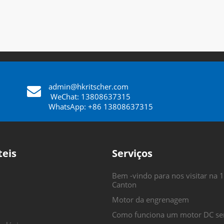
admin@hkritscher.com
​​​​​​​
WeChat: 13808637315
WhatsApp: +86 13808637315
teis
Serviços
Bem -vindo para nos visitar na 1
Canton
Motor da engrenagem
Como funciona um motor DC se