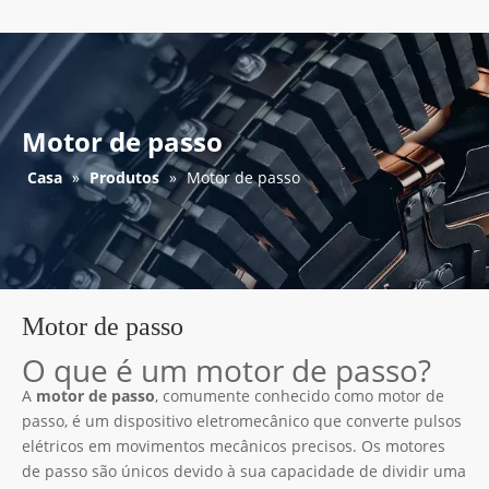
Motor de passo
Casa
»
Produtos
»
Motor de passo
Motor de passo
O que é um motor de passo?
A
motor de passo
, comumente conhecido como motor de
passo, é um dispositivo eletromecânico que converte pulsos
elétricos em movimentos mecânicos precisos. Os motores
de passo são únicos devido à sua capacidade de dividir uma