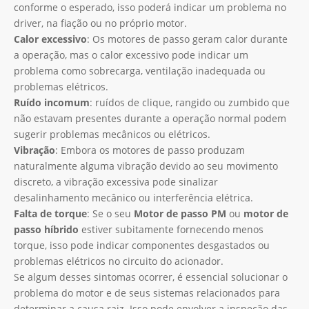
conforme o esperado, isso poderá indicar um problema no
driver, na fiação ou no próprio motor.
Calor excessivo
: Os motores de passo geram calor durante
a operação, mas o calor excessivo pode indicar um
problema como sobrecarga, ventilação inadequada ou
problemas elétricos.
Ruído incomum
: ruídos de clique, rangido ou zumbido que
não estavam presentes durante a operação normal podem
sugerir problemas mecânicos ou elétricos.
Vibração
: Embora os motores de passo produzam
naturalmente alguma vibração devido ao seu movimento
discreto, a vibração excessiva pode sinalizar
desalinhamento mecânico ou interferência elétrica.
Falta de torque
: Se o seu
Motor de passo PM
ou
motor de
passo híbrido
estiver subitamente fornecendo menos
torque, isso pode indicar componentes desgastados ou
problemas elétricos no circuito do acionador.
Se algum desses sintomas ocorrer, é essencial solucionar o
problema do motor e de seus sistemas relacionados para
determinar a causa raiz. Isso pode envolver a inspeção das