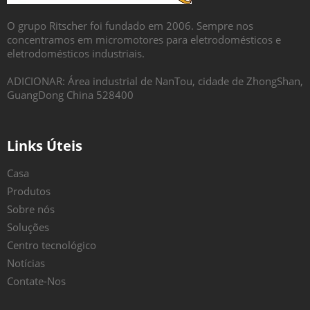
O grupo Ritscher foi fundado em 2006. Sempre nos
concentramos em micromotores para eletrodomésticos e
eletrodomésticos industriais.
ADICIONAR: Área industrial de NanTou, cidade de ZhongShan,
GuangDong China 528400
Links Úteis
Casa
Produtos
Sobre nós
Soluções
Centro tecnológico
Notícias
Contate-Nos