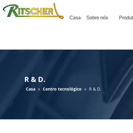
Casa
Sobre nós
Produ
R & D.
Casa
»
Centro tecnológico
»
R & D.