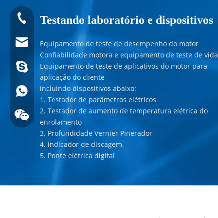
Tel:0086 13808637315
Testando laboratório e dispositivos
E-mail:james@hkritscher.com
Equipamento de teste de desempenho do motor
Confiabilidade motora e equipamento de teste de vida
Equipamento de teste de aplicativos do motor para
E-mail:admin@hkritscher.com
Skype: whzggm
aplicação do cliente
incluindo dispositivos abaixo:
Whatsapp:+86 13808637315
1. Testador de parâmetros elétricos
2. Testador de aumento de temperatura elétrica do
enrolamento
3. Profundidade Vernier Pinerador
4. indicador de discagem
5. Ponte elétrica digital