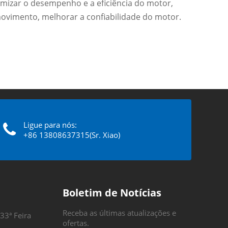
imizar o desempenho e a eficiência do motor,
movimento, melhorar a confiabilidade do motor.
Ligue para nós:
+86 13808637315(Sr. Xiao)
Boletim de Notícias
Receba as últimas atualizações e
33ª Feira
ofertas.