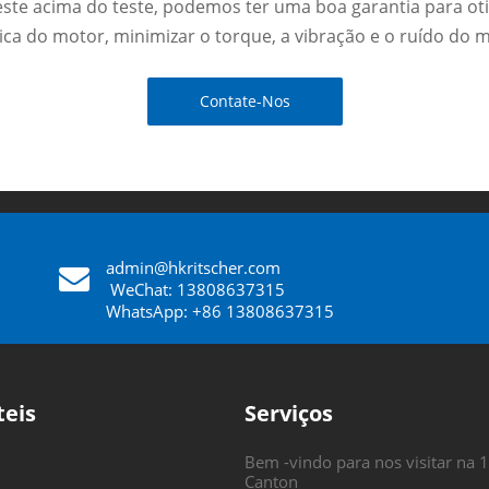
ste acima do teste, podemos ter uma boa garantia para ot
ica do motor, minimizar o torque, a vibração e o ruído do 
Contate-Nos
admin@hkritscher.com
​​​​​​​
WeChat: 13808637315
WhatsApp: +86 13808637315
teis
Serviços
Bem -vindo para nos visitar na 1
Canton