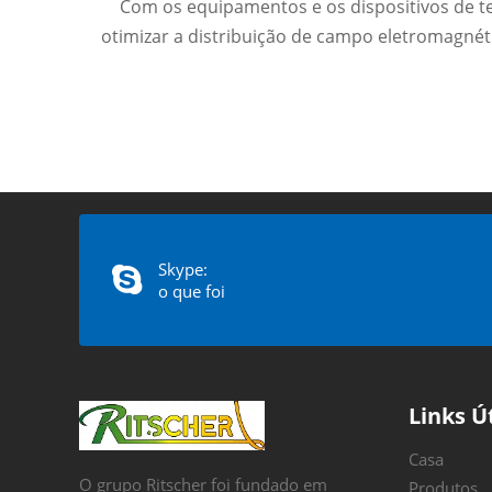
Com os equipamentos e os dispositivos de te
otimizar a distribuição de campo eletromagnét
Bate-papo: weiyu287
Skype:
o que foi
Links Ú
Casa
O grupo Ritscher foi fundado em
Produtos