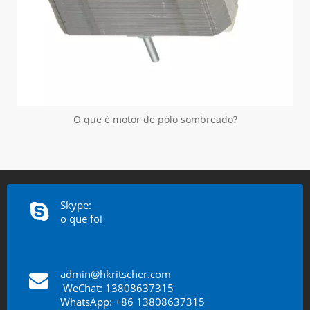
O que é motor de pólo sombreado?
Skype:
o que foi
admin@hkritscher.com
​​​​​​​
WeChat: 13808637315
WhatsApp: +86 13808637315