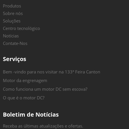
Produtos
Sobre nós
Soluções
Centro tecnológico
Notícias
Contate-Nos
Serviços
Bem -vindo para nos visitar na 133ª Feira Canton
Motor da engrenagem
Como funciona um motor DC sem escova?
O que é o motor DC?
Boletim de Notícias
Receba as últimas atualizações e ofertas.