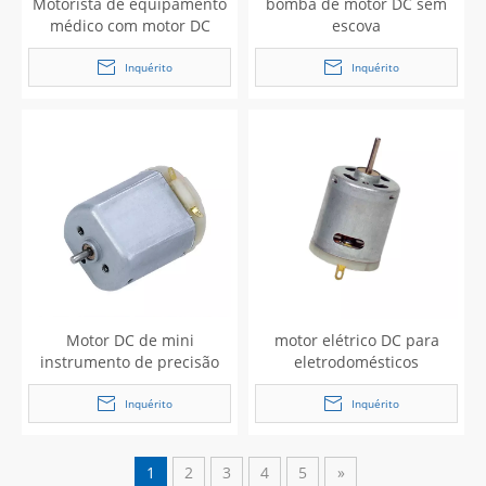
Motorista de equipamento
bomba de motor DC sem
médico com motor DC
escova
Inquérito
Inquérito
Motor DC de mini
motor elétrico DC para
instrumento de precisão
eletrodomésticos
(N20)
Inquérito
Inquérito
1
2
3
4
5
»