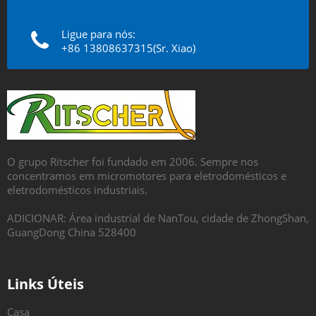
Ligue para nós:
+86 13808637315(Sr. Xiao)
O grupo Ritscher foi fundado em 2006. Sempre nos
concentramos em micromotores para eletrodomésticos e
eletrodomésticos industriais.
ADICIONAR: Área industrial de NanTou, cidade de ZhongShan,
GuangDong China 528400
Links Úteis
Casa