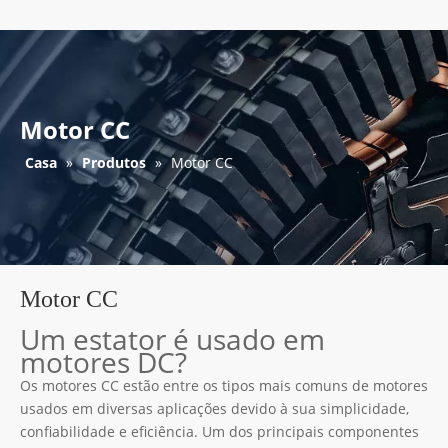
Motor CC
Casa
»
Produtos
»
Motor CC
Motor CC
Um estator é usado em
motores DC?
Os motores CC estão entre os tipos mais comuns de motores
usados ​​em diversas aplicações devido à sua simplicidade,
confiabilidade e eficiência. Um dos principais componentes