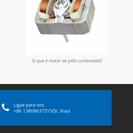
O que é motor de pólo sombreado?
Ligue para nós:
+86 13808637315(Sr. Xiao)