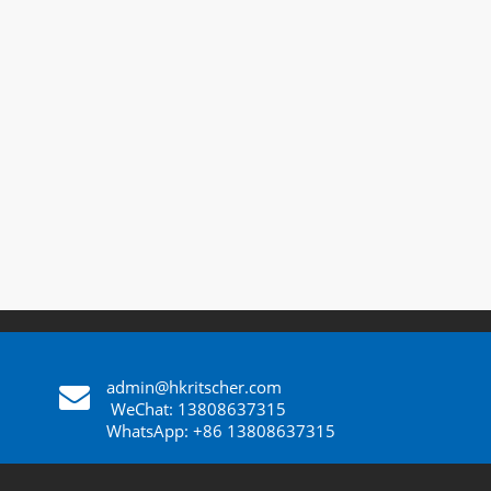
admin@hkritscher.com
​​​​​​​
WeChat: 13808637315
WhatsApp: +86 13808637315