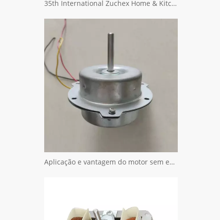
35th International Zuchex Home & Kitchenwares Fair Convitition - Ritscher International Limited
Aplicação e vantagem do motor sem escova