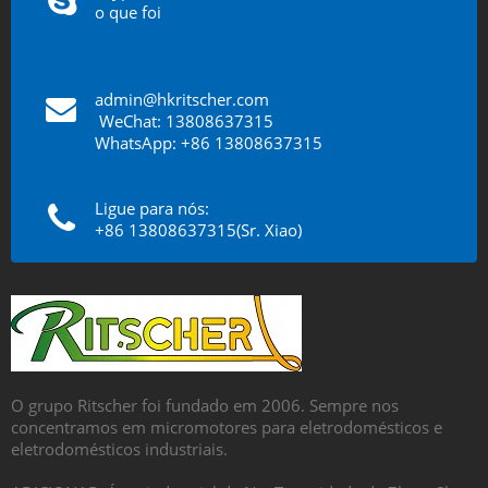
o que foi
admin@hkritscher.com
​​​​​​​
WeChat: 13808637315
WhatsApp: +86 13808637315
Ligue para nós:
+86 13808637315(Sr. Xiao)
O grupo Ritscher foi fundado em 2006. Sempre nos
concentramos em micromotores para eletrodomésticos e
eletrodomésticos industriais.