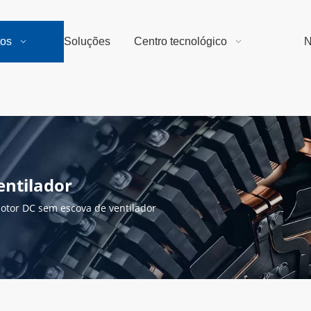
tos
Soluções
Centro tecnológico
N
entilador
otor DC sem escova de ventilador