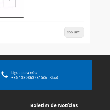
sob um:
Ligue para nós:
+86 13808637315(Sr. Xiao)
Boletim de Notícias