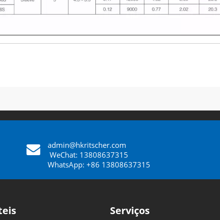
admin@hkritscher.com
​​​​​​​
WeChat: 13808637315
WhatsApp: +86 13808637315
teis
Serviços