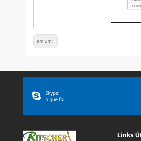
em um:
Skype:
o que foi
Links Ú