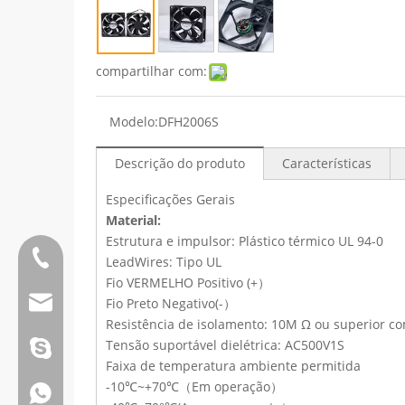
compartilhar com:
Modelo:
DFH2006S
Descrição do produto
Características
Especificações Gerais
Material:
Estrutura e impulsor: Plástico térmico UL 94-0
Tel:0086 13808637315
LeadWires: Tipo UL
Fio VERMELHO Positivo (+）
E-mail:james@hkritscher.com
Fio Preto Negativo(-）
Resistência de isolamento: 10M Ω ou superior 
Tensão suportável dielétrica: AC500V1S
E-mail:admin@hkritscher.com
Skype: whzggm
Faixa de temperatura ambiente permitida
-10℃~+70℃（Em operação）
Whatsapp:+86 13808637315