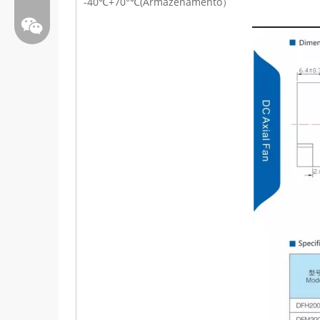
-40℃+70°℃(Armazenamento）
Bate-papo: weiyu287