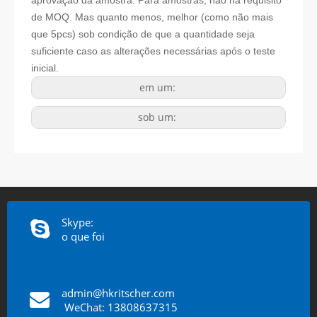
de MOQ. Mas quanto menos, melhor (como não mais
que 5pcs) sob condição de que a quantidade seja
suficiente caso as alterações necessárias após o teste
inicial.
em um:
sob um:
Skype:
o que foi
admin@hkritscher.com
​​​​​​​
WeChat: 13808637315