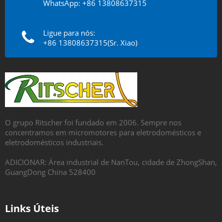
WhatsApp: +86 13808637315
Ligue para nós:
+86 13808637315(Sr. Xiao)
O grupo Ritscher foi fundado em 2006. Sempre nos
concentramos em micromotores para eletrodomésticos e
eletrodomésticos industriais.
ADICIONAR: Área industrial de NanTou, cidade de ZhongShan,
GuangDong China 528400
Links Úteis