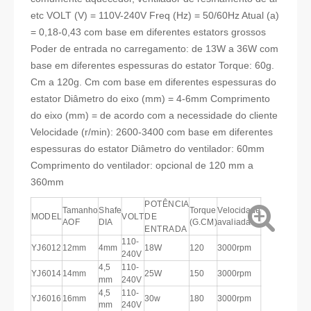
etc VOLT (V) = 110V-240V Freq (Hz) = 50/60Hz Atual (a)
= 0,18-0,43 com base em diferentes estators grossos
Poder de entrada no carregamento: de 13W a 36W com
base em diferentes espessuras do estator Torque: 60g.
Cm a 120g. Cm com base em diferentes espessuras do
estator Diâmetro do eixo (mm) = 4-6mm Comprimento
do eixo (mm) = de acordo com a necessidade do cliente
Velocidade (r/min): 2600-3400 com base em diferentes
espessuras do estator Diâmetro do ventilador: 60mm
Comprimento do ventilador: opcional de 120 mm a
360mm
POTÊNCIA
Tamanho
Shafe
Torque
Velocidade
MODEL
VOLT
DE
AOF
DIA
(G.CM)
avaliada
ENTRADA
110-
YJ6012
12mm
4mm
18W
120
3000rpm
240V
4,5
110-
YJ6014
14mm
25W
150
3000rpm
mm
240V
4,5
110-
YJ6016
16mm
30w
180
3000rpm
mm
240V