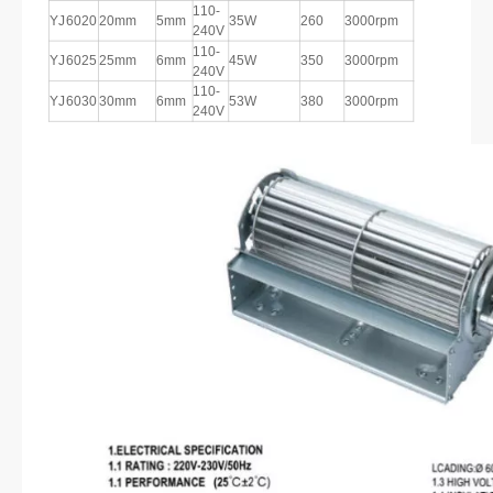
110-
YJ6020
20mm
5mm
35W
260
3000rpm
240V
110-
YJ6025
25mm
6mm
45W
350
3000rpm
240V
110-
YJ6030
30mm
6mm
53W
380
3000rpm
240V