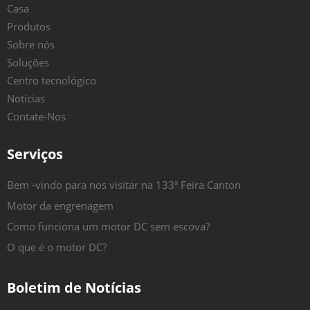
Casa
Produtos
Sobre nós
Soluções
Centro tecnológico
Notícias
Contate-Nos
Serviços
Bem -vindo para nos visitar na 133ª Feira Canton
Motor da engrenagem
Como funciona um motor DC sem escova?
O que é o motor DC?
Boletim de Notícias