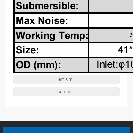
em um:
sob um: