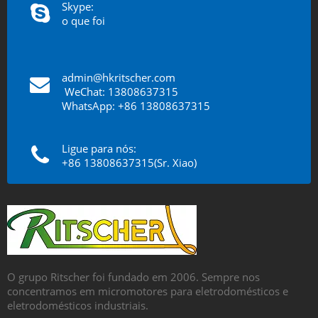
Skype:
o que foi
admin@hkritscher.com
​​​​​​​
WeChat: 13808637315
WhatsApp: +86 13808637315
Ligue para nós:
+86 13808637315(Sr. Xiao)
O grupo Ritscher foi fundado em 2006. Sempre nos
concentramos em micromotores para eletrodomésticos e
eletrodomésticos industriais.