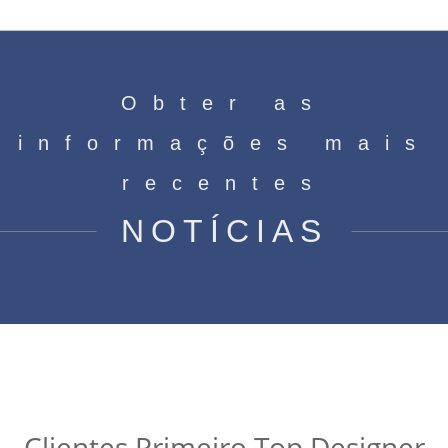
Obter as
informações mais
recentes
NOTÍCIAS
Clientes Primeiro Top Designer
Casa
»
Notícias
»
Habilidade de enfermagem
»
Clientes Primeiro Top Designer
Clientes Primeiro Top Designer