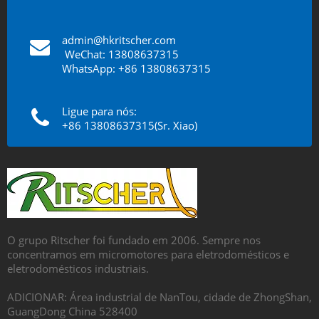
admin@hkritscher.com
​​​​​​​
WeChat: 13808637315
WhatsApp: +86 13808637315
Ligue para nós:
+86 13808637315(Sr. Xiao)
O grupo Ritscher foi fundado em 2006. Sempre nos
concentramos em micromotores para eletrodomésticos e
eletrodomésticos industriais.
ADICIONAR: Área industrial de NanTou, cidade de ZhongShan,
GuangDong China 528400