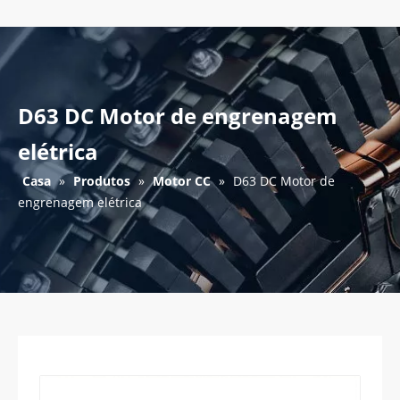
D63 DC Motor de engrenagem
elétrica
Casa
»
Produtos
»
Motor CC
»
D63 DC Motor de
engrenagem elétrica