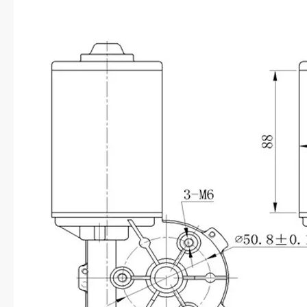
Os parâmetros dos motores acima são para sua referência, podemos projetar e
fabricar de acordo com o seu
exigido como tensão, potência,
velocidade, torque e dimensões
Tensão ： ≤48Vdc Poder: ≤80w
Velocidade de saída ： ≤220rpm
Perceber
Sensor de velocidade: sensor
de salão, codificador, sensor
opto
Aplicação: máquina de soldagem, casa elétrica, máquina de diamante,
enquipamento inteligente de escritório, lazer de hotel, lazer,
automatizado e assim por diante. Existem muitos tipos
de relação de transmissão para sua demanda