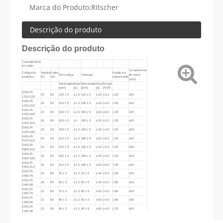
Marca do Produto:
Ritscher
Descrição do produto
Descrição do produto
Característica
do motor
Comprimento
Código de
Tensão
Poder
Razão da
Sem carga
Carregar
do motor
produtos
(V)
(W)
transmissão
(mm)
Velocidade
Atual
Velocidade
Atual
Torque
(rpm)
(a)
(rpm)
(a)
(N.M)
D63L/R-
24
30
130 ± 5
≤1,0
110 ± 5
≤3.5
≥3,3
1:20
≤60
1230-130
D63L/R-
24
30
150 ± 5
≤1.2
130 ± 5
≤4.5
≥4,5
1:20
≤60
1230-150
D63L/R-
24
30
180 ± 5
≤1,5
150 ± 5
≤6,5
≥6,0
1:20
≤60
2430-180
D63L/R-
24
45
150 ± 5
≤1.
130 ± 5
≤3.5
≥3,3
1:20
≤60
2445-150
D63L/R-
24
45
180 ± 5
≤1.2
150 ± 5
≤4.5
≥4,5
1:20
≤60
4245-180
D63L/R-
24
45
210 ± 5
≤1,5
180 ± 5
≤6,5
≥6,0
1:20
≤60
4245-210
D63L/R-
24
65
150 ± 5
≤1,0
130 ± 5
≤3.5
≥3,3
1:20
≤60
4868-150
D63L/R-
24
65
180 ± 5
≤1.2
150 ± 5
≤4.5
≥4,5
1:20
≤60
2465-180
D63L/R-
24
65
210 ± 5
≤1,5
180 ± 5
≤6,5
≥6,0
1:20
≤60
2465-210
D63L/R-
24
80
75 ± 3
≤1.2
70 ± 5
≤4.5
≥5.0
1:60
≤60
2480-75
D63L/R-
24
80
65 ± 3
≤1.2
60 ± 5
≤4.5
≥5.0
1:60
≤60
2480-65
D63L/R-
12
80
75 ± 3
≤1.2
65 ± 5
≤6,5
≥4,0
1:60
≤60
1280-75
D63L/R-
12
80
65 ± 3
≤1.2
55 ± 5
≤6,5
≥4,0
1:60
≤60
1280-65
D63L/R-
12
80
45 ± 3
≤1.2
40 ± 5
≤6,5
≥4,0
1:75
≤60
1280-45
D59L/R-
24
100
35 ± 3
≤1.2
30 ± 5
≤6,5
≥4,0
1:75
≤60
24100-35