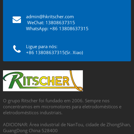
admin@hkritscher.com
​​​​​​​
WeChat: 13808637315
WhatsApp: +86 13808637315
Ligue para nós:
+86 13808637315(Sr. Xiao)
O grupo Ritscher foi fundado em 2006. Sempre nos
concentramos em micromotores para eletrodomésticos e
eletrodomésticos industriais.
ADICIONAR: Área industrial de NanTou, cidade de ZhongShan,
GuangDong China 528400