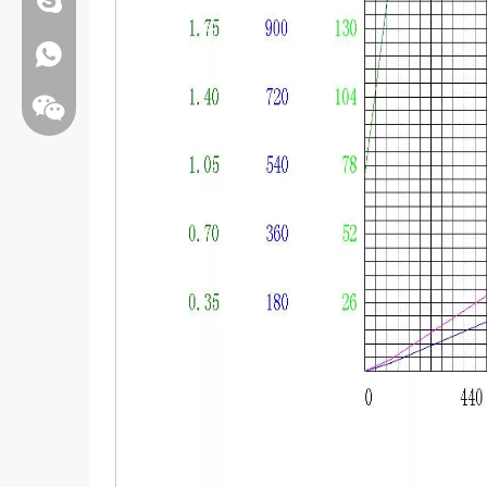
Whatsapp:+86 13808637315
Bate-papo: weiyu287