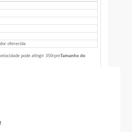
rador oferecida
e velocidade pode atingir 350rpm
Tamanho do