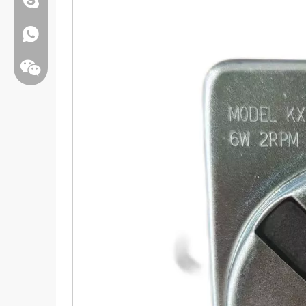
Whatsapp:+86 13808637315
Bate-papo: weiyu287