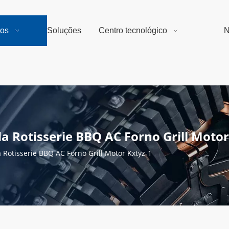
tos
Soluções
Centro tecnológico
N
Rotisserie BBQ AC Forno Grill Motor
otisserie BBQ AC Forno Grill Motor Kxtyz-1