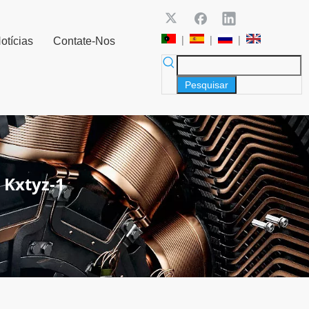
|
|
|
otícias
Contate-Nos
Pesquisar
 Kxtyz-1