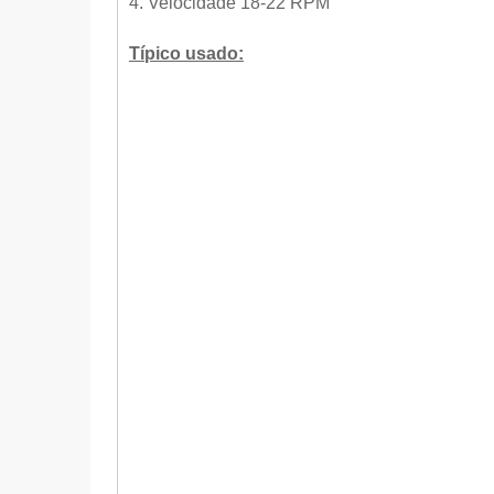
4. Velocidade 18-22 RPM
Típico usado: