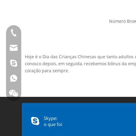
Número Brow
Tel:0086 13808637315
E-mail:james@hkritscher.com
Hoje é o Dia das Crianças Chinesas que tanto adulto
E-mail:admin@hkritscher.com
Skype: whzggm
conosco depois, em seguida, recebemos bônus da empre
coração para sempre.
Whatsapp:+86 13808637315
Skype:
o que foi