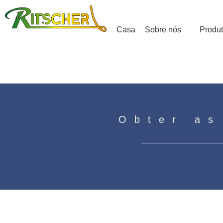
Casa
Sobre nós
Produ
Obter as
Feliz Dia das Crianças Chinesa
Casa
»
Notícias
»
Relatórios de mídia.
»
Feliz Di