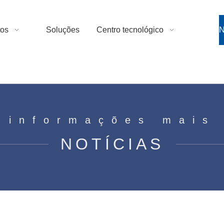
tos
Soluções
Centro tecnológico
N
 informações mais
NOTÍCIAS
s
a das Crianças Chinesas