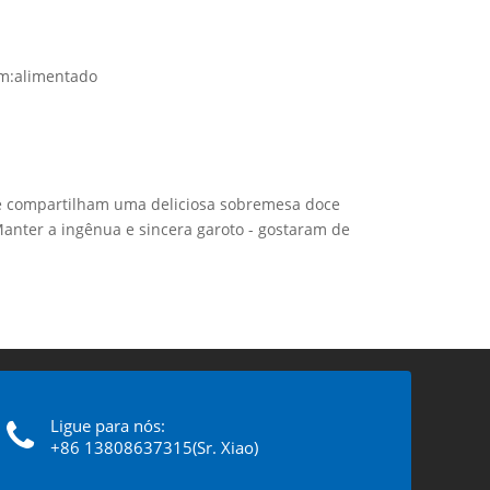
m:
alimentado
fe compartilham uma deliciosa sobremesa doce
anter a ingênua e sincera garoto - gostaram de
Ligue para nós:
+86 13808637315(Sr. Xiao)