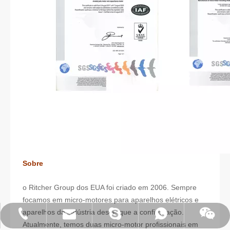
Sobre
o Ritcher Group dos EUA foi criado em 2006. Sempre
focamos em micro-motores para aparelhos elétricos e
aparelhos da indústria desde que a configuração.
E-mail:james@hkritscher.com
Whatsapp:+86 13808637315
Tel:0086 13808637315
Bate-papo: weiyu287
Skype: whzggm
Atualmente, temos duas micro-motor profissionais em