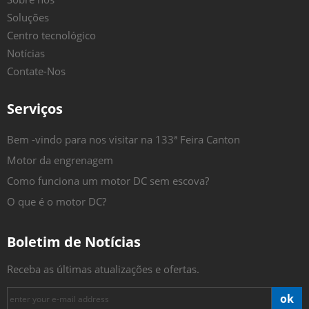
Soluções
Centro tecnológico
Notícias
Contate-Nos
Serviços
Bem -vindo para nos visitar na 133ª Feira Canton
Motor da engrenagem
Como funciona um motor DC sem escova?
O que é o motor DC?
Boletim de Notícias
Receba as últimas atualizações e ofertas.
ok