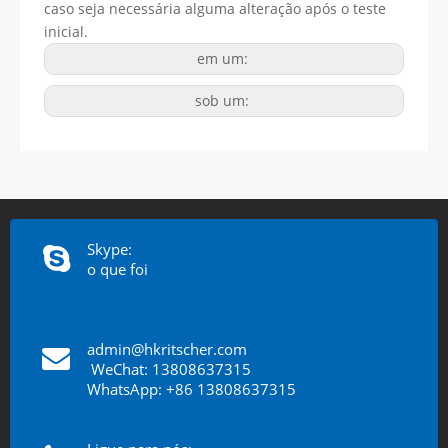
caso seja necessária alguma alteração após o teste
inicial.
em um:
sob um:
Skype:
o que foi
admin@hkritscher.com
​​​​​​​
WeChat: 13808637315
WhatsApp: +86 13808637315