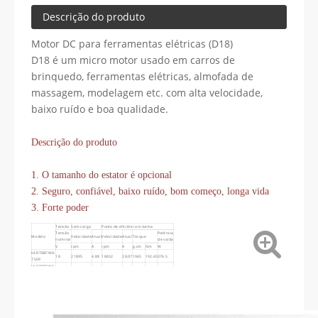
Descrição do produto
Motor DC para ferramentas elétricas (D18)
D18 é um micro motor usado em carros de
brinquedo, ferramentas elétricas, almofada de
massagem, modelagem etc. com alta velocidade,
baixo ruído e boa qualidade.
Descrição do produto
1. O tamanho do estator é opcional
2. Seguro, confiável, baixo ruído, bom começo, longa vida
3. Forte poder
Tensão
Sem carga
Ponto de eficiência máxima
Tensão
Potência
Modelo
Velocidade
Atual
Velocidade
Atual
Torque
nominal
de saída
V
rpm
A
rpm
A
g.cm
Nm
W
HLRT8B7WA-
18
21895
4.88
18652
28.07
1965
192.65
376.5
7509
HLRT8B7WA-
18
19410
4.63
16362
24.83
1948.8
191.06
327.6
A011