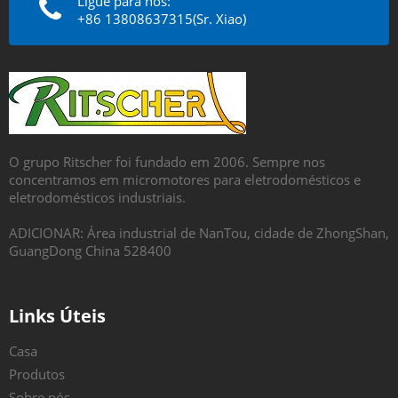
Ligue para nós:
+86 13808637315(Sr. Xiao)
O grupo Ritscher foi fundado em 2006. Sempre nos
concentramos em micromotores para eletrodomésticos e
eletrodomésticos industriais.
ADICIONAR: Área industrial de NanTou, cidade de ZhongShan,
GuangDong China 528400
Links Úteis
Casa
Produtos
Sobre nós