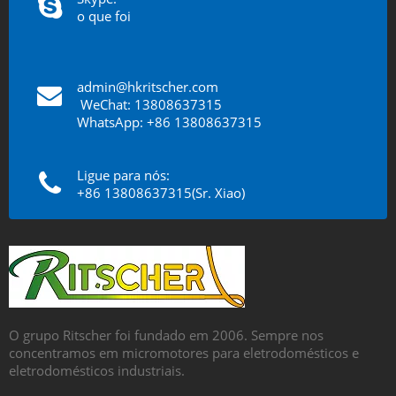
o que foi
admin@hkritscher.com
​​​​​​​
WeChat: 13808637315
WhatsApp: +86 13808637315
Ligue para nós:
+86 13808637315(Sr. Xiao)
O grupo Ritscher foi fundado em 2006. Sempre nos
concentramos em micromotores para eletrodomésticos e
eletrodomésticos industriais.