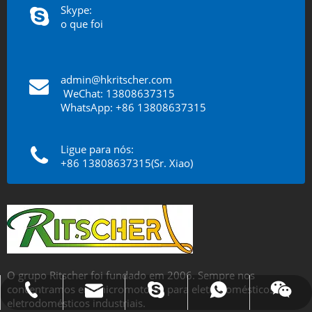
Skype:
o que foi
admin@hkritscher.com
​​​​​​​
WeChat: 13808637315
WhatsApp: +86 13808637315
Ligue para nós:
+86 13808637315(Sr. Xiao)
O grupo Ritscher foi fundado em 2006. Sempre nos
concentramos em micromotores para eletrodomésticos e
E-mail:james@hkritscher.com
Whatsapp:+86 13808637315
Tel:0086 13808637315
Bate-papo: weiyu287
Skype: whzggm
eletrodomésticos industriais.