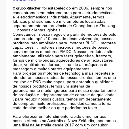
foi estabelecido em 2006. sempre nos
O grupo Ritscher
concentramos em micromotores para eletrodomésticos
e eletrodomésticos industriais. Atualmente, temos
fábricas
profissionais
de micromotores localizadas
separadamente na província de Guangdong e
Zhejiang
. nossos clientes globais .
Começamos nosso negócio a partir de motores de pólo
sombreado, após 10 anos de desenvolvimento, nossos
produtos são ampliados para
motores BLDC , motores
capacitores
, motores síncronos, motores de passo,
servo motores e motores PMDC. Nossos produtos são
amplamente utilizados para fazer geladeiras, freezers,
fornos de micro-ondas, aquecedores de ar, exaustores
de ar, ventiladores, fornos, filtros de ar, máquinas de
massagem e muitos outros equipamentos.
Para projetar os motores de tecnologia mais recentes e
atender às necessidades de nossos clientes, temos uma
equipe de P&D muito capaz, para garantir a qualidade
de nossos produtos, temos um sistema de
gerenciamento muito rigoroso para nosso departamento
de produção e
departamento de controle de qualidade
, para reduzir nossos custos, temos um departamento
de compras muito profissional, nos dedicamos a tornar
cada detalhe melhor do que poderíamos fazer.
Para oferecer um atendimento rápido e melhor aos
nossos clientes na Austrália e Nova Zelândia, montamos
uma filial na Austrália desde 2017 com um consultor