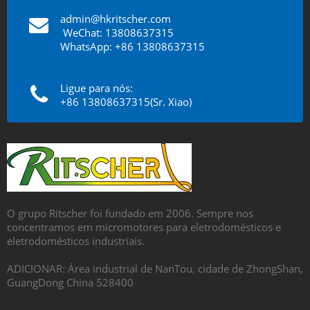
admin@hkritscher.com
​​​​​​​
WeChat: 13808637315
WhatsApp: +86 13808637315
Ligue para nós:
+86 13808637315(Sr. Xiao)
O grupo Ritscher foi fundado em 2006. Sempre nos
concentramos em micromotores para eletrodomésticos e
eletrodomésticos industriais.
ADICIONAR: Área industrial de NanTou, cidade de ZhongShan,
GuangDong China 528400