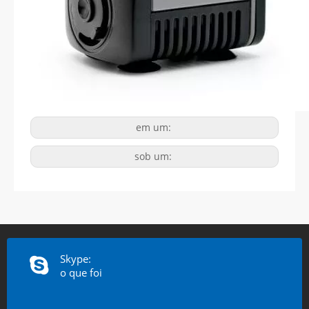
em um:
sob um:
Skype:
o que foi