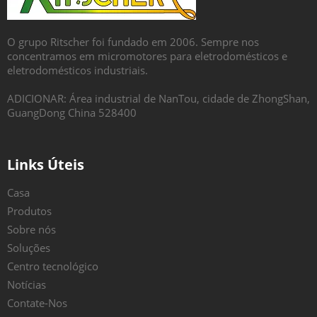
O grupo Ritscher foi fundado em 2006. Sempre nos
concentramos em micromotores para eletrodomésticos e
eletrodomésticos industriais.
ADICIONAR: Área industrial de NanTou, cidade de ZhongShan,
GuangDong China 528400
Links Úteis
Casa
Produtos
Sobre nós
Soluções
Centro tecnológico
Notícias
Contate-Nos