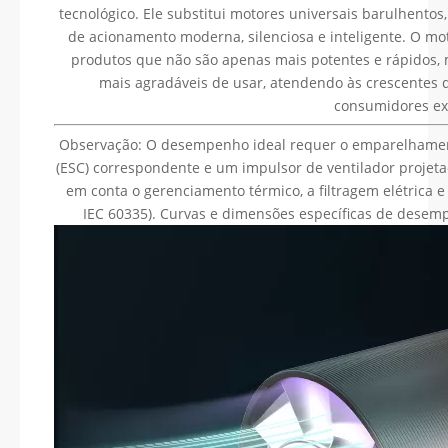
tecnológico. Ele substitui motores universais barulhentos
de acionamento moderna, silenciosa e inteligente. O mo
produtos que não são apenas mais potentes e rápidos, m
mais agradáveis ​​de usar, atendendo às crescentes
consumidores ex
Observação: O desempenho ideal requer o emparelhament
(ESC) correspondente e um impulsor de ventilador projeta
em conta o gerenciamento térmico, a filtragem elétrica
IEC 60335). Curvas e dimensões específicas de desemp