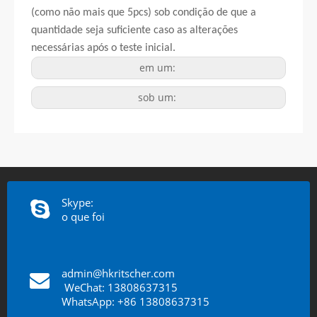
(como não mais que 5pcs) sob condição de que a
quantidade seja suficiente caso as alterações
necessárias após o teste inicial.
em um:
sob um:
Skype:
o que foi
admin@hkritscher.com
​​​​​​​
WeChat: 13808637315
WhatsApp: +86 13808637315