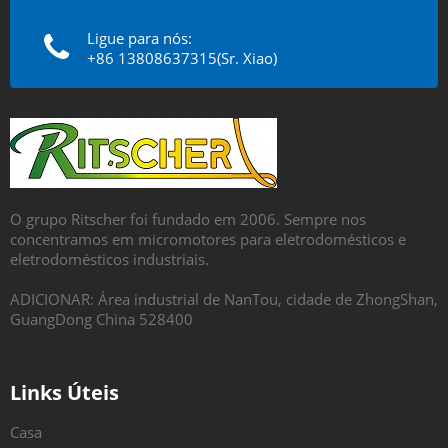
Ligue para nós:
+86 13808637315(Sr. Xiao)
O grupo Ritscher foi fundado em 2006. Sempre nos
concentramos em micromotores para eletrodomésticos e
eletrodomésticos industriais.
ADICIONAR: Área industrial de NanTou, cidade de ZhongShan,
GuangDong China 528400
Links Úteis
Casa