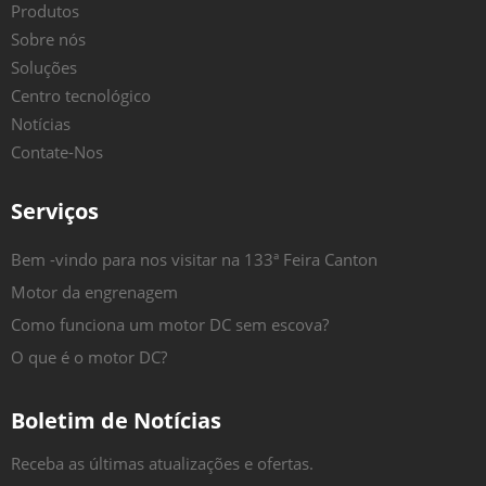
Produtos
Sobre nós
Soluções
Centro tecnológico
Notícias
Contate-Nos
Serviços
Bem -vindo para nos visitar na 133ª Feira Canton
Motor da engrenagem
Como funciona um motor DC sem escova?
O que é o motor DC?
Boletim de Notícias
Receba as últimas atualizações e ofertas.