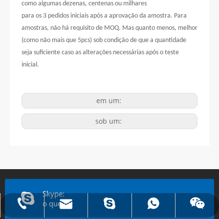
como algumas dezenas, centenas ou milhares
para os 3 pedidos iniciais após a aprovação da amostra. Para
amostras, não há requisito de MOQ. Mas quanto menos, melhor
(como não mais que 5pcs) sob condição de que a quantidade
seja suficiente caso as alterações necessárias após o teste
inicial.
em um:
sob um:
Skype:
o que foi
E-mail:james@hkritscher.com
Whatsapp:+86 13808637315
Tel:0086 13808637315
Bate-papo: weiyu287
Skype: whzggm