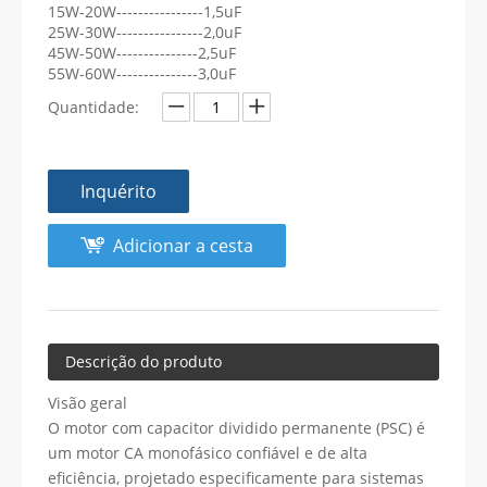
15W-20W----------------1,5uF
25W-30W----------------2,0uF
45W-50W---------------2,5uF
55W-60W---------------3,0uF
Quantidade:
Inquérito
Adicionar a cesta
Descrição do produto
Visão geral
O motor com capacitor dividido permanente (PSC) é
um motor CA monofásico confiável e de alta
eficiência, projetado especificamente para sistemas