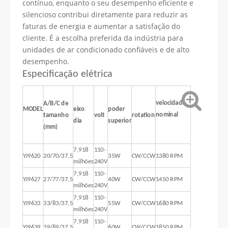
contínuo, enquanto o seu desempenho eficiente e
silencioso contribui diretamente para reduzir as
faturas de energia e aumentar a satisfação do
cliente. É a escolha preferida da indústria para
unidades de ar condicionado confiáveis ​​e de alto
desempenho.
Especificação elétrica
velocidade
A/B/C de
MODEL
eixo
poder
nominal
tamanho
volt
rotation
dia
superior
(mm)
7,918
110-
YJ9620
20/70/37,5
35W
CW/CCW
1380 RPM
milhões
240V
7,918
110-
YJ9627
27/77/37,5
40W
CW/CCW
1450 RPM
milhões
240V
7,918
110-
YJ9633
33/83/37,5
55W
CW/CCW
1680 RPM
milhões
240V
7,918
110-
YJ9639
39/89/37,5
60W
CW/CCW
1850 RPM