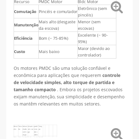
Recurso
PMDC Motor
Bldc Motor
Eletrônico (sem
Comutação
Pincéis e comutador
pincéis)
Mais alto (desgaste
Menor (sem
Manutenção
da escova)
escovas)
Excelente (~ 90-
Eficiência
Bom (~ 75-85%)
95%)
Maior (devido ao
Custo
Mais baixo
controlador)
Os motores PMDC são uma solução confiável e
econômica para aplicações que requerem
controle
de velocidade simples, alto torque de partida e
tamanho compacto
. Embora os projetos escovados
exijam manutenção, sua simplicidade e desempenho
os mantêm relevantes em muitos setores.
Mod
Tens
Veloci
Atual s
potê
Torq
elo
ão
dade
em car
ncia
ue
sem c
ga
de s
arga
aída
F28
12V
11670
0.12a
4.4W
43.9G