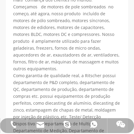
Começamos de motores de pole sombreados no
começo, até agora, nosso produto incluído de
motores de pólo sombreado, motores síncronos,
motores de edidores, motores de capacitores,
motores BLDC, motores DC e compressores. Nosso
produto é amplamente utilizado para fazer
geladeiras, freezers, fornos de micro ondas,
aquecedores de ar, exaustadores de ar, ventiladores,
fornos, filtro de ar, máquinas de massagem e muitos
outros equipamentos.
Como garantia de qualidade real, a Ritscher possui
departamento de P&D completo, departamento de
QC, departamento de produção, departamento de
compras etc. possui equipamentos de produção
perfeitos, como diecasting de alumínio, diecasting de
zinco, estampagem de chapas de metal, moldagem
por injeção de plástico, etc. Teste/ Detecção
Dispositivo de Departamento de Multiplex
E-mail:james@hkritscher.com
Whatsapp:+86 13808637315
Tel:0086 13808637315
Bate-papo: weiyu287
Skype: whzggm
Departamento de Medição, Departamento de