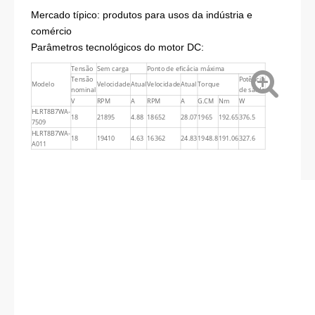
(s) -1
RMP
F.CM
8165
Mercado típico: produtos para usos da indústria e
rc
comércio
Parâmetros tecnológicos do motor DC:
Tensão
Sem carga
Ponto de eficácia máxima
Tensão
Potência
Modelo
Velocidade
Atual
Velocidade
Atual
Torque
nominal
de saída
V
RPM
A
RPM
A
G.CM
Nm
W
HLRT8B7WA-
18
21895
4.88
18652
28.07
1965
192.65
376.5
7509
HLRT8B7WA-
18
19410
4.63
16362
24.83
1948.8
191.06
327.6
A011