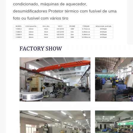
condicionado, máquinas de aquecedor,
desumidificadores
Protetor térmico com fusível de uma
foto ou fusível com vários tiro
MODEL
A de tamanho
Eixo dia
VOLT
PODER
TORQUE
Velocidade avaliada
YJ5812
12mm
4mm
110-240V
10W
6.71mn.m
3000rpm
YJ5816
13mm
4mm
110-240V
13w
6.85mn.m
3000rpm
YJ5820
20mm
5mm
110-240V
15w
8.89mn.m
3400rpm
YJ5830
30mm
4mm
110-240V
50W
12.90mn.m
3400rpm