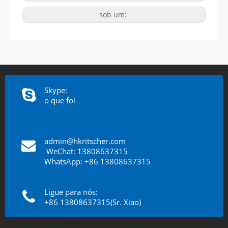
sob um:
Skype:
o que foi
admin@hkritscher.com
​​​​​​​
WeChat: 13808637315
WhatsApp: +86 13808637315
Ligue para nós:
+86 13808637315(Sr. Xiao)