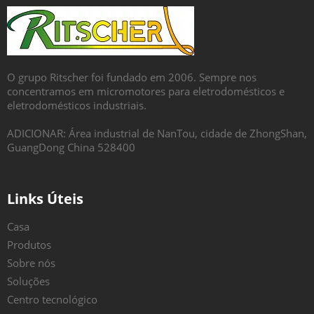
O grupo Ritscher foi fundado em 2006. Sempre nos
concentramos em micromotores para eletrodomésticos e
eletrodomésticos industriais.
ADICIONAR: Área industrial de NanTou, cidade de ZhongShan,
GuangDong China 528400
Links Úteis
Casa
Produtos
Sobre nós
Soluções
Centro tecnológico