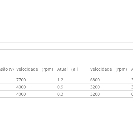
são (V)
Velocidade （rpm)
Atual （a ا
Velocidade （rpm)
7700
1.2
6800
4000
0.9
3200
4000
0.3
3200