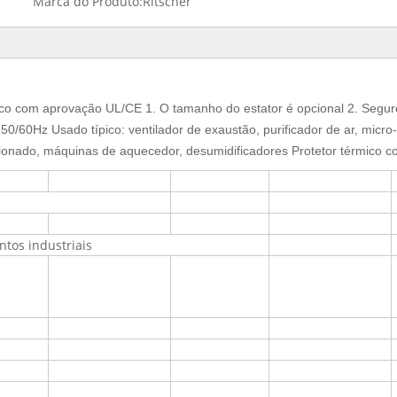
Marca do Produto:
Ritscher
rico com aprovação UL/CE
1. O tamanho do estator é opcional
2. Seguro
-50/60Hz
Usado típico: ventilador de exaustão, purificador de ar, micro
cionado, máquinas de aquecedor, desumidificadores
Protetor térmico c
or
ntos industriais