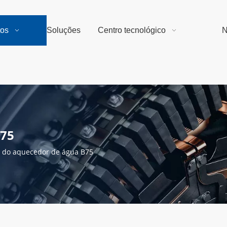
tos
Soluções
Centro tecnológico
N
B75
 do aquecedor de água B75