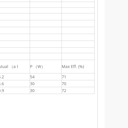
Atual （a ا
P （W）
Max Eff. (%)
3.2
54
71
3.6
30
70
0.9
30
72