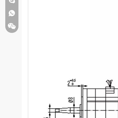
Whatsapp:+86 13808637315
Bate-papo: weiyu287