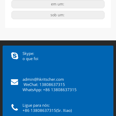
em um:
sob um:
Skype:
o que foi
admin@hkritscher.com
​​​​​​​
WeChat: 13808637315
WhatsApp: +86 13808637315
Ligue para nós:
+86 13808637315(Sr. Xiao)