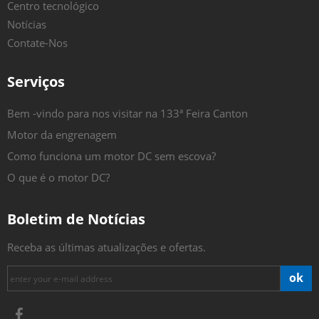
Centro tecnológico
Notícias
Contate-Nos
Serviços
Bem -vindo para nos visitar na 133ª Feira Canton
Motor da engrenagem
Como funciona um motor DC sem escova?
O que é o motor DC?
Boletim de Notícias
Receba as últimas atualizações e ofertas.
ok