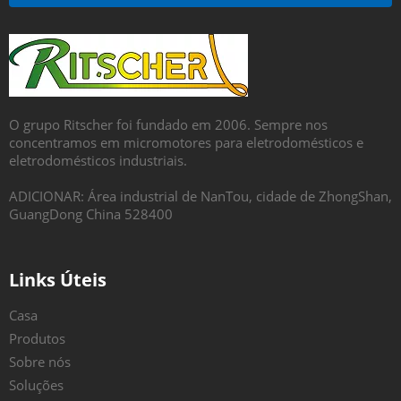
O grupo Ritscher foi fundado em 2006. Sempre nos
concentramos em micromotores para eletrodomésticos e
eletrodomésticos industriais.
ADICIONAR: Área industrial de NanTou, cidade de ZhongShan,
GuangDong China 528400
Links Úteis
Casa
Produtos
Sobre nós
Soluções