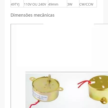
49TYJ
110V OU 240V
49mm
3W
CW/CCW
Dimensões mecânicas