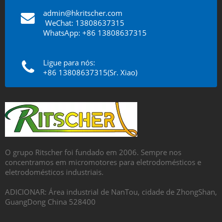
admin@hkritscher.com
​​​​​​​
WeChat: 13808637315
WhatsApp: +86 13808637315
Ligue para nós:
+86 13808637315(Sr. Xiao)
O grupo Ritscher foi fundado em 2006. Sempre nos
concentramos em micromotores para eletrodomésticos e
eletrodomésticos industriais.
ADICIONAR: Área industrial de NanTou, cidade de ZhongShan,
GuangDong China 528400