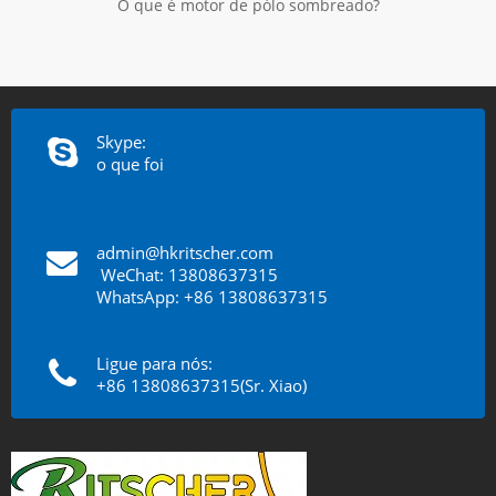
O que é motor de pólo sombreado?
Skype:
o que foi
admin@hkritscher.com
​​​​​​​
WeChat: 13808637315
WhatsApp: +86 13808637315
Ligue para nós:
+86 13808637315(Sr. Xiao)