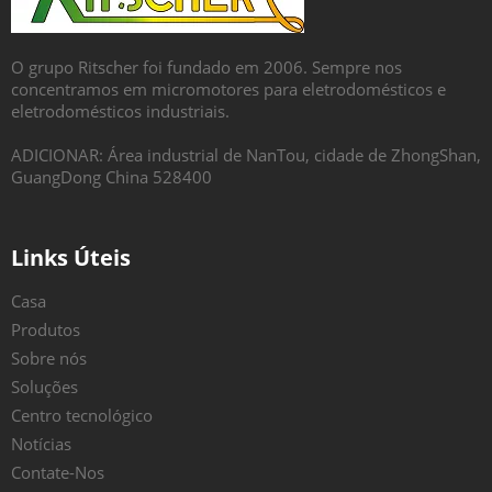
O grupo Ritscher foi fundado em 2006. Sempre nos
concentramos em micromotores para eletrodomésticos e
eletrodomésticos industriais.
ADICIONAR: Área industrial de NanTou, cidade de ZhongShan,
GuangDong China 528400
Links Úteis
Casa
Produtos
Sobre nós
Soluções
Centro tecnológico
Notícias
Contate-Nos