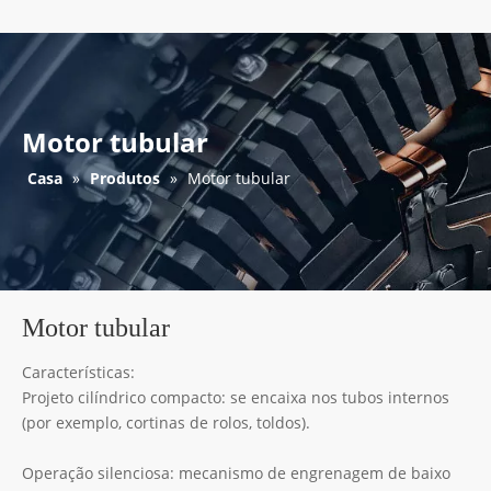
Motor tubular
Casa
»
Produtos
»
Motor tubular
Motor tubular
Características:
Projeto cilíndrico compacto: se encaixa nos tubos internos
(por exemplo, cortinas de rolos, toldos).
Operação silenciosa: mecanismo de engrenagem de baixo