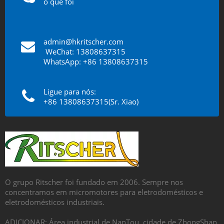
o que foi
admin@hkritscher.com
​​​​​​​
WeChat: 13808637315
WhatsApp: +86 13808637315
Ligue para nós:
+86 13808637315(Sr. Xiao)
O grupo Ritscher foi fundado em 2006. Sempre nos
concentramos em micromotores para eletrodomésticos e
eletrodomésticos industriais.
ADICIONAR: Área industrial de NanTou, cidade de ZhongShan,