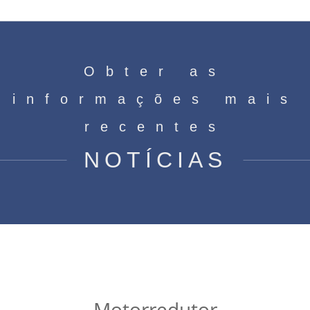
Obter as
informações mais
recentes
NOTÍCIAS
Motorredutor
Casa
»
Notícias
»
Conhecimento do motor
»
Motorredutor
Motorredutor