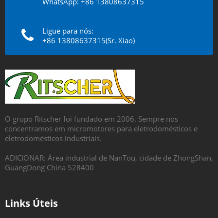
WhatsApp: +86 13808637315
Ligue para nós:
+86 13808637315(Sr. Xiao)
O grupo Ritscher foi fundado em 2006. Sempre nos
concentramos em micromotores para eletrodomésticos e
eletrodomésticos industriais.
ADICIONAR: Área industrial de NanTou, cidade de ZhongShan,
GuangDong China 528400
Links Úteis