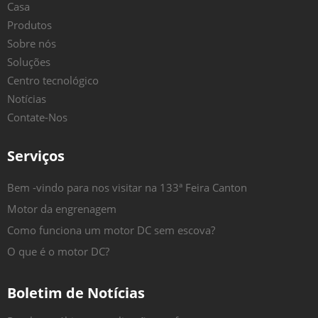
Casa
Produtos
Sobre nós
Soluções
Centro tecnológico
Notícias
Contate-Nos
Serviços
Bem -vindo para nos visitar na 133ª Feira Canton
Motor da engrenagem
Como funciona um motor DC sem escova?
O que é o motor DC?
Boletim de Notícias