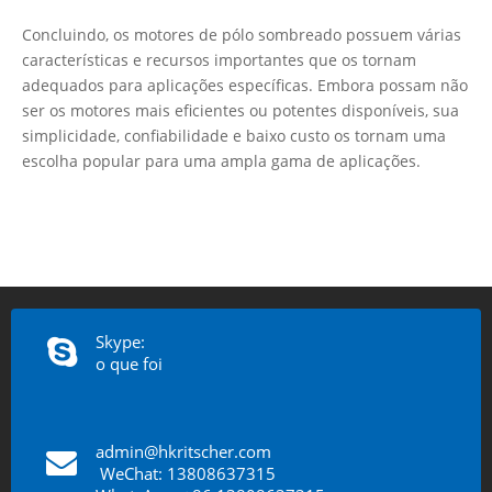
Concluindo, os motores de pólo sombreado possuem várias
características e recursos importantes que os tornam
adequados para aplicações específicas. Embora possam não
ser os motores mais eficientes ou potentes disponíveis, sua
simplicidade, confiabilidade e baixo custo os tornam uma
escolha popular para uma ampla gama de aplicações.
Skype:
o que foi
admin@hkritscher.com
​​​​​​​
WeChat: 13808637315