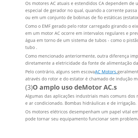
Os motores AC atuais e estendidos CA dependem de um
especial de gerador no qual, quando a corrente passa 
ou em um conjunto de bobinas de fio estáticas (estator
Como o EMF gerado pelo rotor carregado girando o eix
em um motor AC ocorre em intervalos regulares e pre
água em torno de um sistema de tubos - como o pistão
tubo .
Como mencionado anteriormente, outra diferença impo
diretamente a eletricidade da fonte de alimentação d
Bate-papo: weiyu287
Pelo contrário, alguns sem escova
AC Motors.
geralment
através do rotor e do estator é chamado de indução m
(3)
O amplo uso de
Motor AC.
s
Algumas das aplicações industriais mais comuns dos 
e ar condicionado. Bombas hidráulicas e de irrigação
Os motores elétricos desempenham um papel vital em 
pode tornar seu equipamento funcionar sem problema