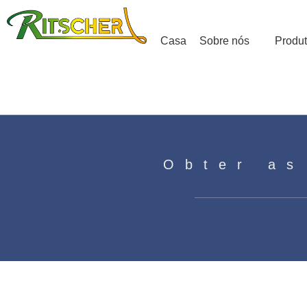
Casa
Sobre nós
Produ
Obter as
O que é um motor AC?
Casa
»
Notícias
»
Conhecimento do motor
»
O q