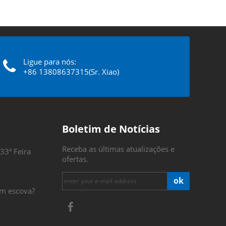
Ligue para nós:
+86 13808637315(Sr. Xiao)
Boletim de Notícias
Receba as últimas atualizações e
33ª Feira
ofertas.
ok
m escova?