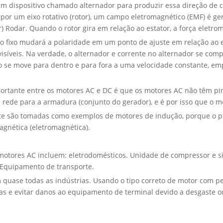
 dispositivo chamado alternador para produzir essa direção de 
por um eixo rotativo (rotor), um campo eletromagnético (EMF) é ger
) Rodar. Quando o rotor gira em relação ao estator, a força eletro
o fixo mudará a polaridade em um ponto de ajuste em relação ao es
visíveis. Na verdade, o alternador e corrente no alternador se c
 se move para dentro e para fora a uma velocidade constante, emp
rtante entre os motores AC e DC é que os motores AC não têm pin
a rede para a armadura (conjunto do gerador), e é por isso que o
e são tomadas como exemplos de motores de indução, porque o pr
agnética (eletromagnética).
motores AC incluem: eletrodomésticos. Unidade de compressor e si
. Equipamento de transporte.
quase todas as indústrias. Usando o tipo correto de motor com p
s e evitar danos ao equipamento de terminal devido a desgaste o