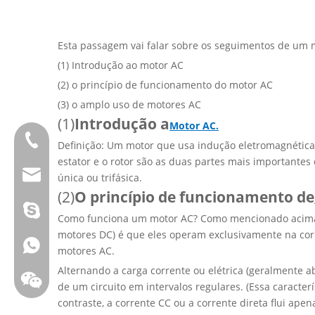
Esta passagem vai falar sobre os seguimentos de um 
(1) Introdução ao motor AC
(2) o princípio de funcionamento do motor AC
(3) o amplo uso de motores AC
(1)
Introdução a
Motor AC.
Tel:0086 13808637315
Definição: Um motor que usa indução eletromagnética
estator e o rotor são as duas partes mais importantes 
E-mail:james@hkritscher.com
única ou trifásica.
(2)
O princípio de funcionamento de
E-mail:admin@hkritscher.com
Skype: whzggm
Como funciona um motor AC? Como mencionado acima, 
motores DC) é que eles operam exclusivamente na cor
Whatsapp:+86 13808637315
motores AC.
Alternando a carga corrente ou elétrica (geralmente a
de um circuito em intervalos regulares. (Essa caracte
contraste, a corrente CC ou a corrente direta flui ap