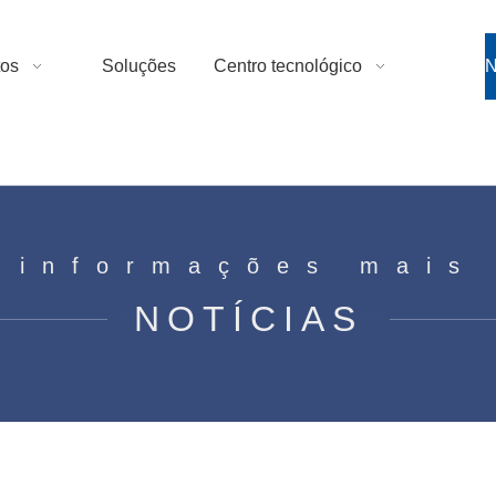
tos
Soluções
Centro tecnológico
N
 informações mais
NOTÍCIAS
ue é um motor AC?