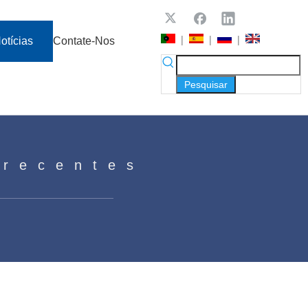
|
|
|
otícias
Contate-Nos
Pesquisar
 recentes