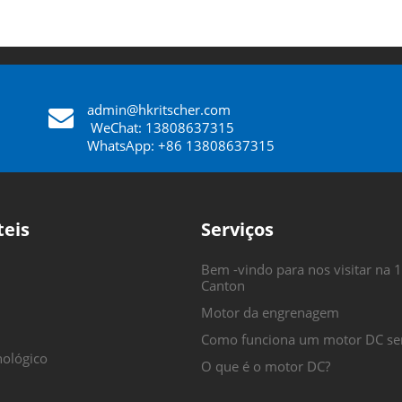
admin@hkritscher.com
​​​​​​​
WeChat: 13808637315
WhatsApp: +86 13808637315
teis
Serviços
Bem -vindo para nos visitar na 1
Canton
Motor da engrenagem
Como funciona um motor DC se
nológico
O que é o motor DC?