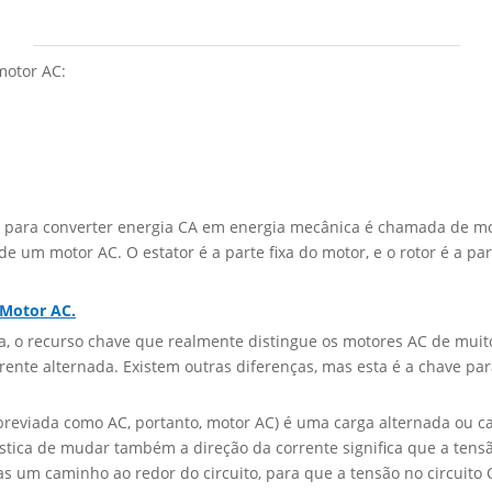
motor AC:
 para converter energia CA em energia mecânica é chamada de mot
de um motor AC. O estator é a parte fixa do motor, e o rotor é a p
Motor AC.
o recurso chave que realmente distingue os motores AC de muitos
rente alternada. Existem outras diferenças, mas esta é a chave 
breviada como AC, portanto, motor AC) é uma carga alternada ou car
rística de mudar também a direção da corrente significa que a ten
enas um caminho ao redor do circuito, para que a tensão no circuit