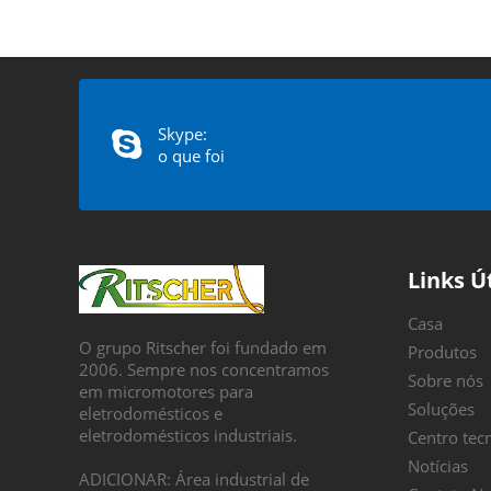
Skype:
o que foi
Links Ú
Casa
O grupo Ritscher foi fundado em
Produtos
2006. Sempre nos concentramos
Sobre nós
em micromotores para
Soluções
eletrodomésticos e
eletrodomésticos industriais.
Centro tec
Notícias
ADICIONAR: Área industrial de