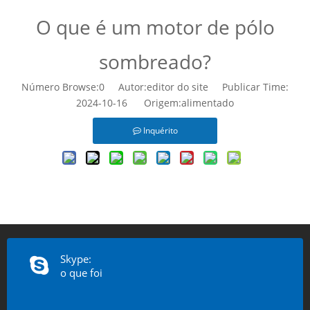
O que é um motor de pólo
sombreado?
Número Browse:
0
Autor:editor do site Publicar Time:
2024-10-16 Origem:
alimentado
Inquérito
Skype:
o que foi