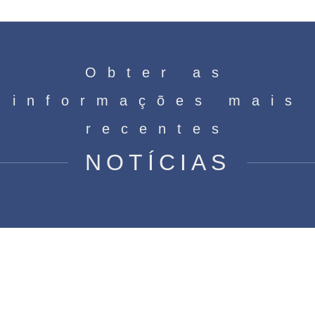
Obter as
informações mais
recentes
NOTÍCIAS
O que é um motor de pólo
sombreado?
Casa
»
Notícias
»
O que é um motor de pólo
sombreado?