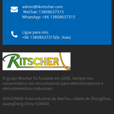
admin@hkritscher.com
​​​​​​​
WeChat: 13808637315
WhatsApp: +86 13808637315
Ligue para nós:
+86 13808637315(Sr. Xiao)
O grupo Ritscher foi fundado em 2006. Sempre nos
concentramos em micromotores para eletrodomésticos e
eletrodomésticos industriais.
ADICIONAR: Área industrial de NanTou, cidade de ZhongShan,
GuangDong China 528400