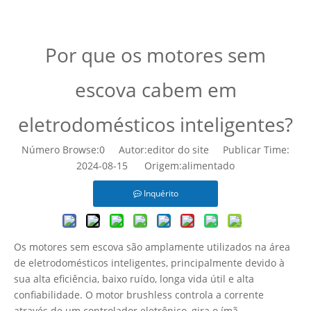
Casa
»
Notícias
»
Por que os motores sem escova cabem
em eletrodomésticos inteligentes?
Por que os motores sem
escova cabem em
eletrodomésticos inteligentes?
Número Browse:
0
Autor:editor do site Publicar Time:
2024-08-15 Origem:
alimentado
Inquérito
Os motores sem escova são amplamente utilizados na área
de eletrodomésticos inteligentes, principalmente devido à
sua alta eficiência, baixo ruído, longa vida útil e alta
confiabilidade. O motor brushless controla a corrente
através de um controlador eletrônico, gira o ímã