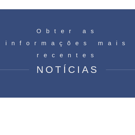
Obter as
informações mais
recentes
NOTÍCIAS
Por que os motores sem escova
cabem em eletrodomésticos
inteligentes?