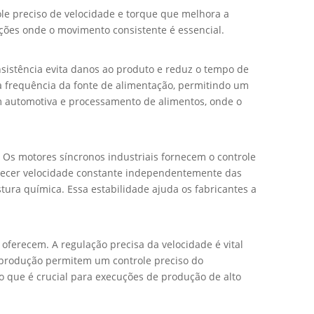
e preciso de velocidade e torque que melhora a
ações onde o movimento consistente é essencial.
nsistência evita danos ao produto e reduz o tempo de
a frequência da fonte de alimentação, permitindo um
m automotiva e processamento de alimentos, onde o
 Os motores síncronos industriais fornecem o controle
rnecer velocidade constante independentemente das
ura química. Essa estabilidade ajuda os fabricantes a
ferecem. A regulação precisa da velocidade é vital
 produção permitem um controle preciso do
o que é crucial para execuções de produção de alto