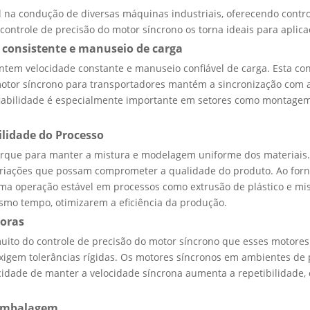
a condução de diversas máquinas industriais, oferecendo control
controle de precisão do motor síncrono os torna ideais para aplic
 consistente e manuseio de carga
ntem velocidade constante e manuseio confiável de carga. Esta co
 motor síncrono para transportadores mantém a sincronização com 
onfiabilidade é especialmente importante em setores como montage
ilidade do Processo
orque para manter a mistura e modelagem uniforme dos materiais.
variações que possam comprometer a qualidade do produto. Ao fo
ma operação estável em processos como extrusão de plástico e mist
smo tempo, otimizarem a eficiência da produção.
soras
to do controle de precisão do motor síncrono que esses motores o
xigem tolerâncias rígidas. Os motores síncronos em ambientes de
idade de manter a velocidade síncrona aumenta a repetibilidade, 
 embalagem