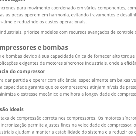
ronos para movimento coordenado em vários componentes, como 
odas as peças operem em harmonia, evitando travamentos e desali
in-time e reduzindo os custos operacionais.
ndustriais, priorize modelos com recursos avançados de controle 
ompressores e bombas
 e bombas devido à sua capacidade única de fornecer alto torque
icações exigentes de motores síncronos industriais, onde a eficiênc
ência do compressor
 dar partida e operar com eficiência, especialmente em baixas ve
Esta capacidade garante que os compressores atinjam níveis de p
 minimiza o estresse mecânico e melhora a longevidade do compres
são ideais
 a taxa de compressão correta nos compressores. Os motores síncro
 sincronização permite ajustes finos na velocidade do compressor
striais ajudam a manter a estabilidade do sistema e a reduzir os 