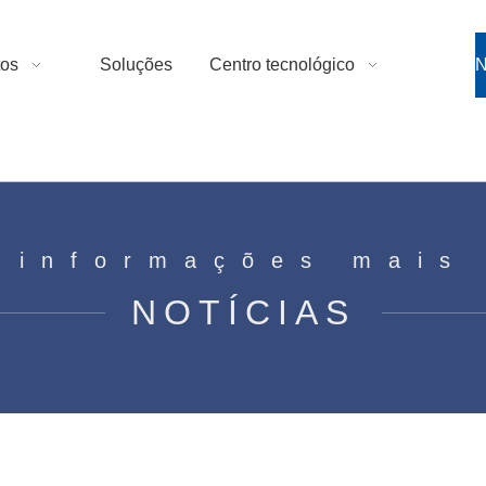
tos
Soluções
Centro tecnológico
N
 informações mais
NOTÍCIAS
res síncronos em equipamentos indust
s síncronos em equipamentos industriais