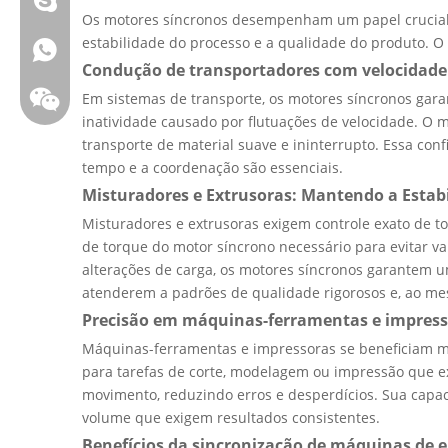
Os motores síncronos desempenham um papel crucial n
estabilidade do processo e a qualidade do produto. O 
Whatsapp:+86 13808637315
Condução de transportadores com velocidade
Em sistemas de transporte, os motores síncronos gara
inatividade causado por flutuações de velocidade. O
transporte de material suave e ininterrupto. Essa c
tempo e a coordenação são essenciais.
Misturadores e Extrusoras: Mantendo a Estab
Misturadores e extrusoras exigem controle exato de t
de torque do motor síncrono necessário para evitar 
alterações de carga, os motores síncronos garantem u
atenderem a padrões de qualidade rigorosos e, ao me
Precisão em máquinas-ferramentas e impres
Máquinas-ferramentas e impressoras se beneficiam mui
para tarefas de corte, modelagem ou impressão que e
Bate-papo: weiyu287
movimento, reduzindo erros e desperdícios. Sua capac
volume que exigem resultados consistentes.
Benefícios da sincronização de máquinas de