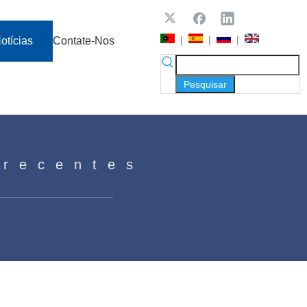
|
|
|
otícias
Contate-Nos
Pesquisar
 recentes
riais