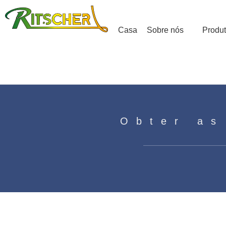
Casa
Sobre nós
Produ
Obter as
Principais aplicações de moto
Casa
»
Notícias
»
Principais aplicações de motore