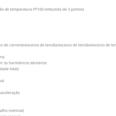
ão de temperatura PT100 embutida de 3 pontos)
so de corrente/excesso de tensão/excesso de tensão/excesso de te
ro)
zir os harmônicos dentários
dade total)
nal
esaceleração
balho nominal)