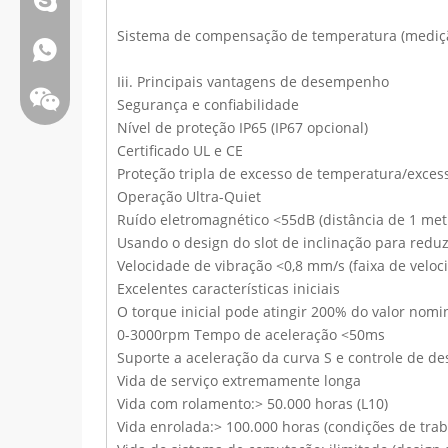
Sistema de compensação de temperatura (mediç
Whatsapp:+86 13808637315
Iii. Principais vantagens de desempenho
Segurança e confiabilidade
Nível de proteção IP65 (IP67 opcional)
Certificado UL e CE
Proteção tripla de excesso de temperatura/exces
Operação Ultra-Quiet
Ruído eletromagnético <55dB (distância de 1 met
Usando o design do slot de inclinação para redu
Velocidade de vibração <0,8 mm/s (faixa de veloci
Excelentes características iniciais
O torque inicial pode atingir 200% do valor nomi
0-3000rpm Tempo de aceleração <50ms
Suporte a aceleração da curva S e controle de d
Bate-papo: weiyu287
Vida de serviço extremamente longa
Vida com rolamento:> 50.000 horas (L10)
Vida enrolada:> 100.000 horas (condições de tra