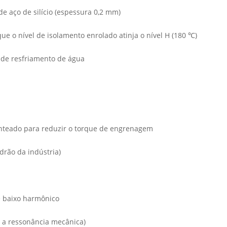
e aço de silício (espessura 0,2 mm)
ue o nível de isolamento enrolado atinja o nível H (180 ℃)
a de resfriamento de água
enteado para reduzir o torque de engrenagem
drão da indústria)
e baixo harmônico
 a ressonância mecânica)