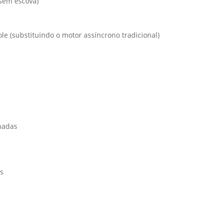
 sem escova)
le (substituindo o motor assíncrono tradicional)
nadas
s