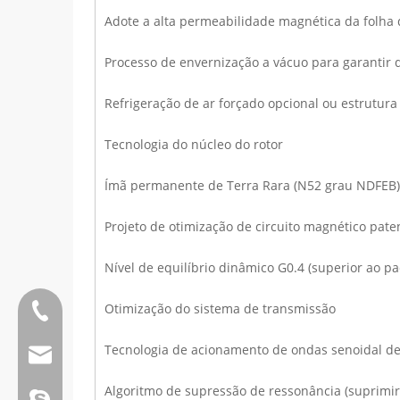
Adote a alta permeabilidade magnética da folha d
Processo de envernização a vácuo para garantir q
Refrigeração de ar forçado opcional ou estrutur
Tecnologia do núcleo do rotor
Ímã permanente de Terra Rara (N52 grau NDFEB)
Projeto de otimização de circuito magnético pat
Nível de equilíbrio dinâmico G0.4 (superior ao pa
Otimização do sistema de transmissão
Tel:0086 13808637315
Tecnologia de acionamento de ondas senoidal d
E-mail:james@hkritscher.com
Algoritmo de supressão de ressonância (suprimir
E-mail:admin@hkritscher.com
Skype: whzggm