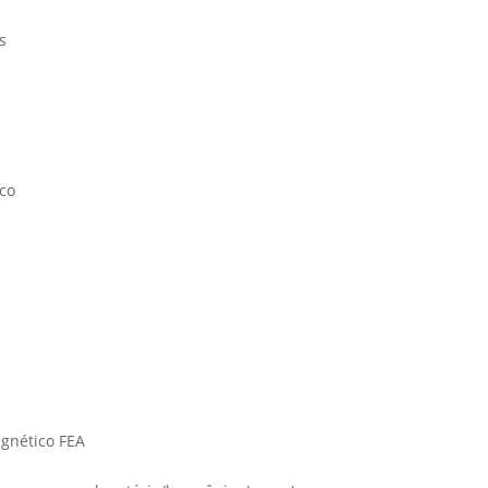
s
co
gnético FEA