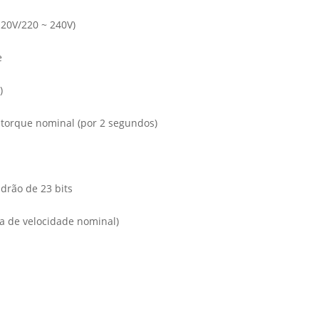
120V/220 ~ 240V)
e
)
torque nominal (por 2 segundos)
adrão de 23 bits
xa de velocidade nominal)