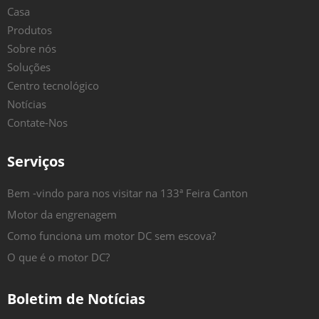
Casa
Produtos
Sobre nós
Soluções
Centro tecnológico
Notícias
Contate-Nos
Serviços
Bem -vindo para nos visitar na 133ª Feira Canton
Motor da engrenagem
Como funciona um motor DC sem escova?
O que é o motor DC?
Boletim de Notícias