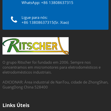
WhatsApp: +86 13808637315
Ligue para nós:
+86 13808637315(Sr. Xiao)
O grupo Ritscher foi fundado em 2006. Sempre nos
concentramos em micromotores para eletrodomésticos e
eletrodomésticos industriais.
ADICIONAR: Área industrial de NanTou, cidade de ZhongShan,
GuangDong China 528400
Links Úteis