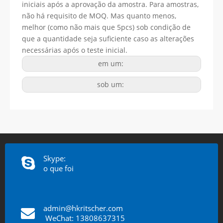
iniciais após a aprovação da amostra. Para amostras,
não há requisito de MOQ. Mas quanto menos,
melhor (como não mais que 5pcs) sob condição de
que a quantidade seja suficiente caso as alterações
necessárias após o teste inicial.
em um:
sob um:
Skype:
o que foi
admin@hkritscher.com
​​​​​​​
WeChat: 13808637315