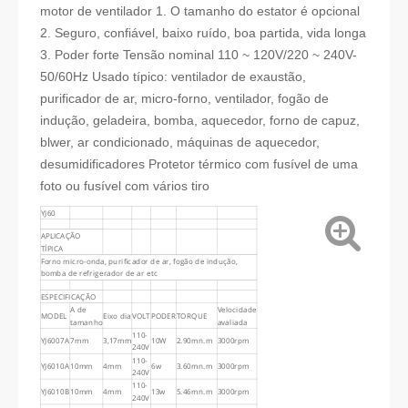
motor de ventilador
1. O tamanho do estator é opcional
2. Seguro, confiável, baixo ruído, boa partida, vida longa
3. Poder forte
Tensão nominal 110 ~ 120V/220 ~ 240V-
50/60Hz
Usado típico: ventilador de exaustão,
purificador de ar, micro-forno, ventilador, fogão de
indução, geladeira, bomba, aquecedor, forno de capuz,
blwer, ar condicionado, máquinas de aquecedor,
desumidificadores
Protetor térmico com fusível de uma
foto ou fusível com vários tiro
YJ60
APLICAÇÃO
TÍPICA
Forno micro-onda, purificador de ar, fogão de indução,
bomba de refrigerador de ar etc
ESPECIFICAÇÃO
A de
Velocidade
MODEL
Eixo dia
VOLT
PODER
TORQUE
tamanho
avaliada
110-
YJ6007A
7mm
3,17mm
10W
2.90mn.m
3000rpm
240V
110-
YJ6010A
10mm
4mm
6w
3.60mn.m
3000rpm
240V
110-
YJ6010B
10mm
4mm
13w
5.46mn.m
3000rpm
240V