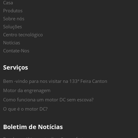
Casa
Produtos
Sobre nós
Soluções
Centro tecnológico
Notícias
Contate-Nos
Serviços
Bem -vindo para nos visitar na 133ª Feira Canton
Motor da engrenagem
Como funciona um motor DC sem escova?
O que é o motor DC?
Boletim de Notícias