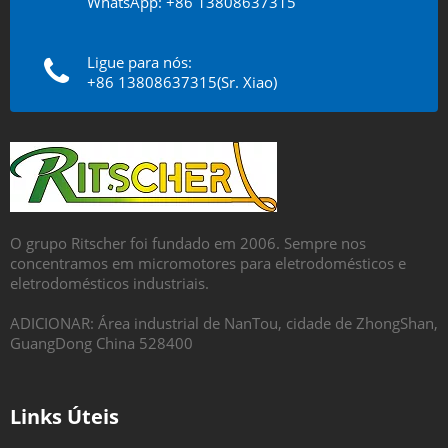
WhatsApp: +86 13808637315
Ligue para nós:
+86 13808637315(Sr. Xiao)
O grupo Ritscher foi fundado em 2006. Sempre nos
concentramos em micromotores para eletrodomésticos e
eletrodomésticos industriais.
ADICIONAR: Área industrial de NanTou, cidade de ZhongShan,
GuangDong China 528400
Links Úteis