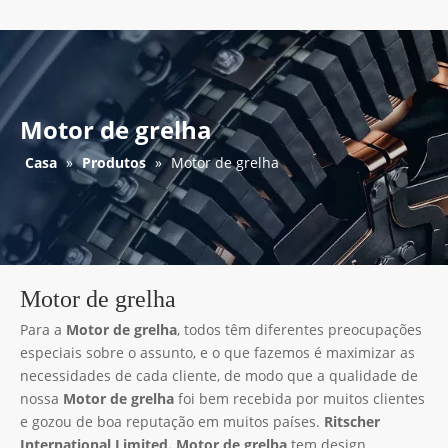
Motor de grelha
Casa
»
Produtos
»
Motor de grelha
Motor de grelha
Para a
Motor de grelha
, todos têm diferentes preocupações
especiais sobre o assunto, e o que fazemos é maximizar as
necessidades de cada cliente, de modo que a qualidade de
nossa
Motor de grelha
foi bem recebida por muitos clientes
e gozou de boa reputação em muitos países.
Ritscher
International Limited.
Motor de grelha
tem design