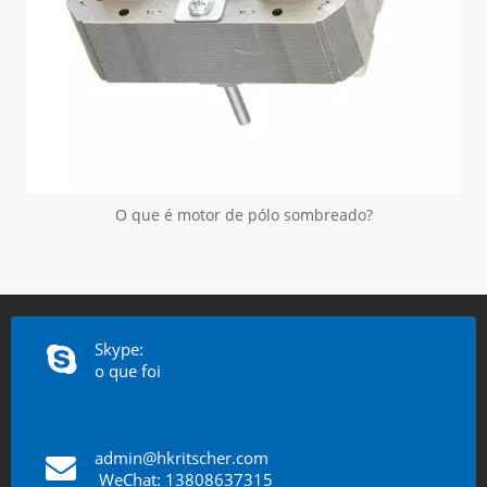
O que é motor de pólo sombreado?
Skype:
o que foi
admin@hkritscher.com
​​​​​​​
WeChat: 13808637315