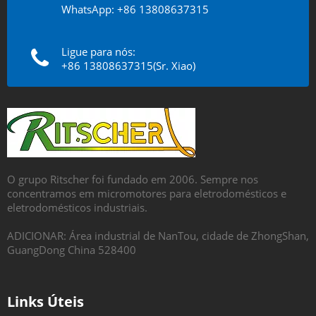
WhatsApp: +86 13808637315
Ligue para nós:
+86 13808637315(Sr. Xiao)
O grupo Ritscher foi fundado em 2006. Sempre nos
concentramos em micromotores para eletrodomésticos e
eletrodomésticos industriais.
ADICIONAR: Área industrial de NanTou, cidade de ZhongShan,
GuangDong China 528400
Links Úteis