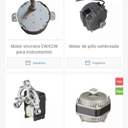
Motor síncrono CW/CCW
Motor de pólo sombreado
para instrumentos
eletrônicos de motor de
ventilador de máquina de
Inquérito
Inquérito
lavar louça AC