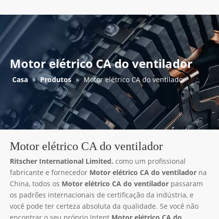
Motor elétrico CA do ventilador
Casa
»
Produtos
»
Motor elétrico CA do ventilador
Motor elétrico CA do ventilador
Ritscher International Limited.
como um profissional
fabricante e fornecedor
Motor elétrico CA do ventilador
na
China, todos os
Motor elétrico CA do ventilador
passaram
os padrões internacionais de certificação da indústria, e
você pode ter certeza absoluta da qualidade. Se você não
encontrar o seu próprio Intent
Motor elétrico CA do