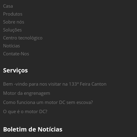
Casa
Produtos
Sobre nós
Soluções
Centro tecnológico
Notícias
Contate-Nos
Serviços
Bem -vindo para nos visitar na 133ª Feira Canton
Motor da engrenagem
Como funciona um motor DC sem escova?
O que é o motor DC?
Boletim de Notícias