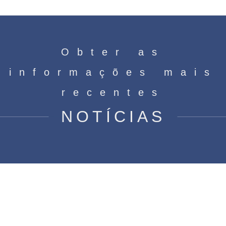
Obter as
informações mais
recentes
NOTÍCIAS
** Atividades de construção de
equipes: fortalecendo conexões,
aumentando a colaboração **