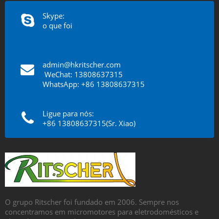
Skype:
o que foi
admin@hkritscher.com
​​​​​​​
WeChat: 13808637315
WhatsApp: +86 13808637315
Ligue para nós:
+86 13808637315(Sr. Xiao)
O grupo Ritscher foi fundado em 2006. Sempre nos
concentramos em micromotores para eletrodomésticos e