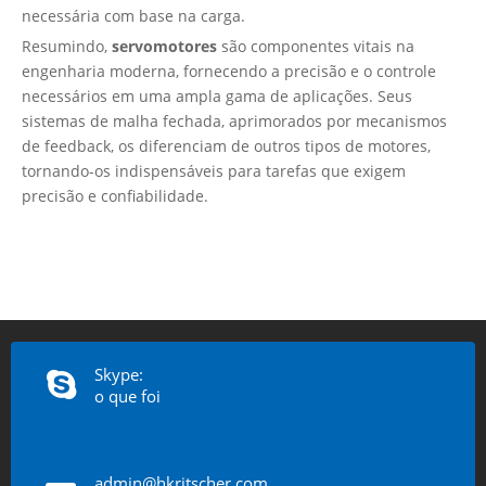
necessária com base na carga.
Resumindo,
servomotores
são componentes vitais na
engenharia moderna, fornecendo a precisão e o controle
necessários em uma ampla gama de aplicações. Seus
sistemas de malha fechada, aprimorados por mecanismos
de feedback, os diferenciam de outros tipos de motores,
tornando-os indispensáveis ​​para tarefas que exigem
precisão e confiabilidade.
Skype:
o que foi
admin@hkritscher.com