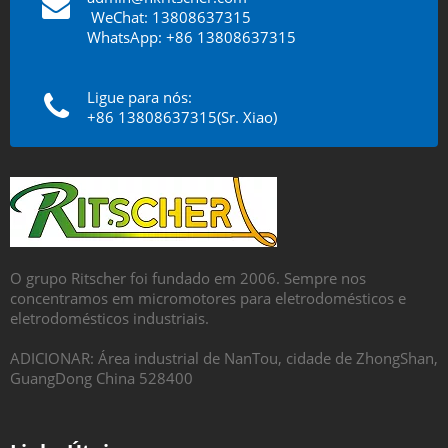
​​​​​​​
WeChat: 13808637315
WhatsApp: +86 13808637315
Ligue para nós:
+86 13808637315(Sr. Xiao)
O grupo Ritscher foi fundado em 2006. Sempre nos
concentramos em micromotores para eletrodomésticos e
eletrodomésticos industriais.
ADICIONAR: Área industrial de NanTou, cidade de ZhongShan,
GuangDong China 528400