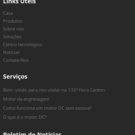
Links Úteis
Casa
Produtos
Sobre nós
Soluções
Centro tecnológico
Notícias
Contate-Nos
Serviços
Bem -vindo para nos visitar na 133ª Feira Canton
Motor da engrenagem
Como funciona um motor DC sem escova?
O que é o motor DC?
Boletim de Notícias