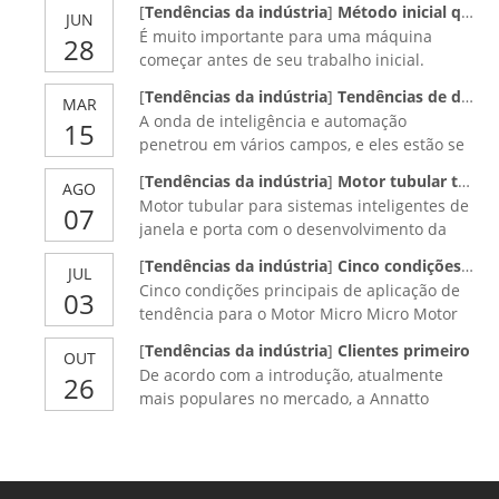
[
Tendências da indústria
]
Método inicial quando o motor síncrono está funcionando
JUN
É muito importante para uma máquina
28
começar antes de seu trabalho inicial.
[
Tendências da indústria
]
Tendências de desenvolvimento de micro motor
MAR
A onda de inteligência e automação
15
penetrou em vários campos, e eles estão se
desenvolvendo mais rápido e mais rápido.
[
Tendências da indústria
]
Motor tubular tem uma grande perspectiva de mercado
AGO
Há oportunidades de mercado sem
Motor tubular para sistemas inteligentes de
07
precedentes em muitos campos, incluindo
janela e porta com o desenvolvimento da
carros inteligentes, eletrodomésticos,
ciência e tecnologia, mais e mais pessoas
drones, etc., e micro-motores como
[
Tendências da indústria
]
Cinco condições principais de aplicação de tendência para motor DC sem escova
JUL
tomam importância à qualidade de vida e
componentes centrais também seguem
Cinco condições principais de aplicação de
03
experiência pessoal. Na verdade, as pessoas
estas a expansão
tendência para o Motor Micro Micro Motor
estão confiando cada vez mais em
Mercado de DC sem escova na China está se
tecnologia, e a inteligência de produtos
[
Tendências da indústria
]
Clientes primeiro
OUT
desenvolvendo cada vez mais rápida nos
tornou-se uma grande tendência de
De acordo com a introdução, atualmente
26
anos de Rencel. Em vez de motor DC, o
desenvolvimento em t
mais populares no mercado, a Annatto
motor DC sem escovas apresenta grandes
Várias escolas principais refletidas
vantagens de alta eficiência e baixo ruído
principalmente no regional, cada uma tem
com alta participação de mercado,
suas próprias características. O carro Chang
especialmente no mercado de exportação.
disse, por exemplo, \"como largo como