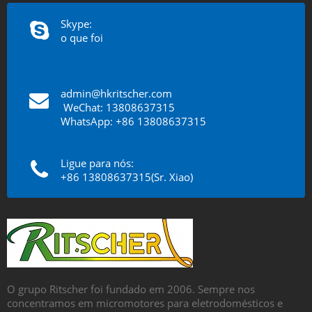
móveis ...
Skype:
o que foi
admin@hkritscher.com
​​​​​​​
WeChat: 13808637315
WhatsApp: +86 13808637315
Ligue para nós:
+86 13808637315(Sr. Xiao)
O grupo Ritscher foi fundado em 2006. Sempre nos
concentramos em micromotores para eletrodomésticos e