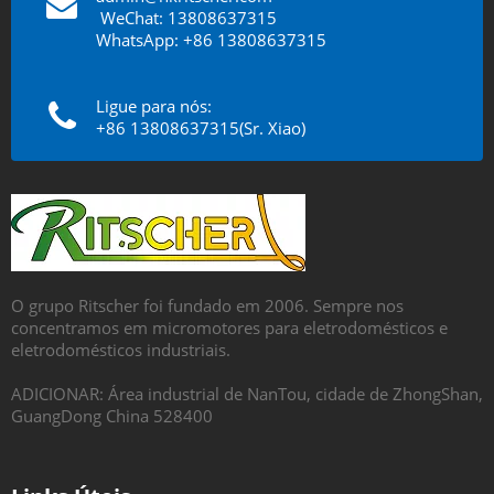
​​​​​​​
WeChat: 13808637315
WhatsApp: +86 13808637315
Ligue para nós:
+86 13808637315(Sr. Xiao)
O grupo Ritscher foi fundado em 2006. Sempre nos
concentramos em micromotores para eletrodomésticos e
eletrodomésticos industriais.
ADICIONAR: Área industrial de NanTou, cidade de ZhongShan,
GuangDong China 528400