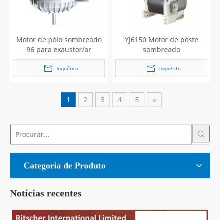
Motor de pólo sombreado
YJ6150 Motor de poste
96 para exaustor/ar
sombreado
condicionado
Inquérito
Inquérito
1
2
3
4
5
»
Categoria de Produto
Notícias recentes