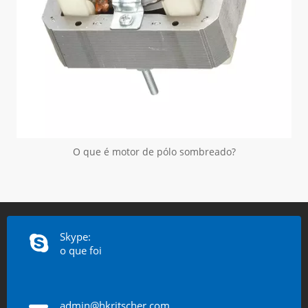
O que é motor de pólo sombreado?
Skype:
o que foi
admin@hkritscher.com