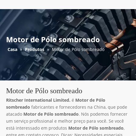
Motor de Pólo sombreado
Casa
»
Produtos
»
Motor de Pólo sombreado
Motor de Pólo sombreado
Ritscher International Limited.
é
Motor de Pólo
sombreado
fabricantes e fornecedores na China, que pode
atacado
Motor de Pólo sombreado
. Nós podemos fornecer
um serviço profissional e melhor preço para você. Se você
está interessado em produtos
Motor de Pólo sombreado
,
entre em contato conosco. Dicas: Necessidades especiais,