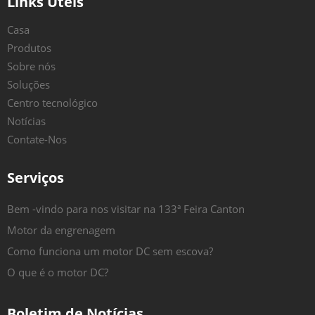
Links Úteis
Casa
Produtos
Sobre nós
Soluções
Centro tecnológico
Notícias
Contate-Nos
Serviços
Bem -vindo para nos visitar na 133ª Feira Canton
Motor da engrenagem
Como funciona um motor DC sem escova?
O que é o motor DC?
Boletim de Notícias