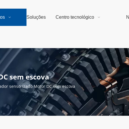
tos
Soluções
Centro tecnológico
N
 DC sem escova
lador sensorizado Motor DC sem escova