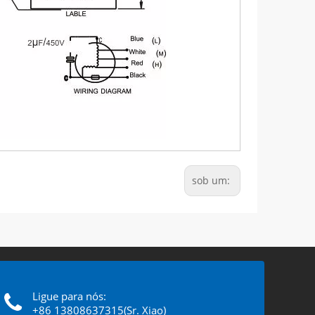
sob um:
Ligue para nós:
+86 13808637315(Sr. Xiao)