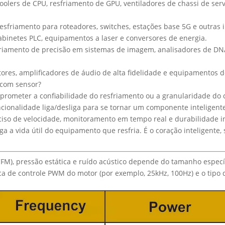
olers de CPU, resfriamento de GPU, ventiladores de chassi de ser
sfriamento para roteadores, switches, estações base 5G e outras i
gabinetes PLC, equipamentos a laser e conversores de energia.
iamento de precisão em sistemas de imagem, analisadores de DNA 
etores, amplificadores de áudio de alta fidelidade e equipamentos 
 com sensor?
rometer a confiabilidade do resfriamento ou a granularidade do 
funcionalidade liga/desliga para se tornar um componente inteligen
eciso de velocidade, monitoramento em tempo real e durabilidade 
ga a vida útil do equipamento que resfria. É o coração inteligente,
M), pressão estática e ruído acústico depende do tamanho específ
a de controle PWM do motor (por exemplo, 25kHz, 100Hz) e o tipo 