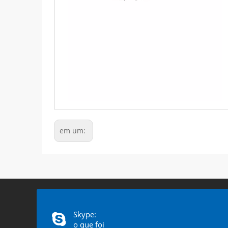
em um:
Skype:
o que foi