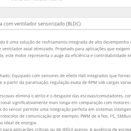
a com ventilador sensorizado (BLDC)
ado é uma solução de resfriamento integrada de alto desempenh
ventilador axial otimizado. Projetado para aplicações que exigem c
te, este motor representa o auge da eficiência e controlabilidade
echado: Equipado com sensores de efeito Hall integrados que forn
ve a partir da paralisação, regulação exata de RPM sob cargas va
m escovas elimina o atrito e o desgaste das escovas/comutadores, co
onal significativamente mais longa em comparação com motores d
k do sensor permite uma integração perfeita em sistemas intelige
rotocolos de comunicação (por exemplo, PWM de 4 fios, I²C, SMB
o ideal de energia.
al para aplicações críticas ou de difícil acesso. A ausência de esc