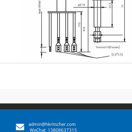
admin@hkritscher.com
​​​​​​​
WeChat: 13808637315