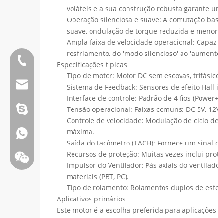
voláteis e a sua construção robusta garante
Operação silenciosa e suave: A comutação ba
suave, ondulação de torque reduzida e menor r
Ampla faixa de velocidade operacional: Capa
resfriamento, do 'modo silencioso' ao 'aument
Tel:0086 13808637315
Especificações típicas
Tipo de motor: Motor DC sem escovas, trifásico
E-mail:james@hkritscher.com
Sistema de Feedback: Sensores de efeito Hall
Interface de controle: Padrão de 4 fios (Powe
E-mail:admin@hkritscher.com
Skype: whzggm
Tensão operacional: Faixas comuns: DC 5V, 12V
Controle de velocidade: Modulação de ciclo d
máxima.
Whatsapp:+86 13808637315
Saída do tacômetro (TACH): Fornece um sinal 
Recursos de proteção: Muitas vezes inclui pro
Impulsor do Ventilador: Pás axiais do ventil
materiais (PBT, PC).
Tipo de rolamento: Rolamentos duplos de esfe
Aplicativos primários
Este motor é a escolha preferida para aplicações 