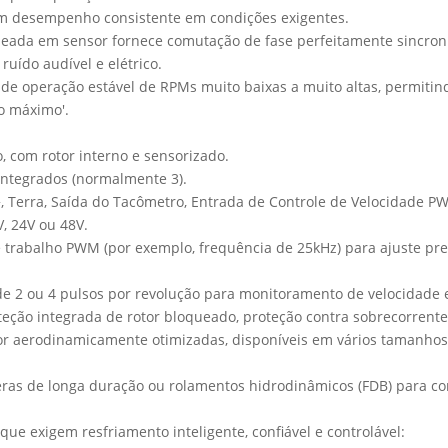
 um desempenho consistente em condições exigentes.
seada em sensor fornece comutação de fase perfeitamente sincron
uído audível e elétrico.
z de operação estável de RPMs muito baixas a muito altas, permi
o máximo'.
, com rotor interno e sensorizado.
 integrados (normalmente 3).
r+, Terra, Saída do Tacômetro, Entrada de Controle de Velocidade P
, 24V ou 48V.
e trabalho PWM (por exemplo, frequência de 25kHz) para ajuste p
de 2 ou 4 pulsos por revolução para monitoramento de velocidade 
teção integrada de rotor bloqueado, proteção contra sobrecorrente
ador aerodinamicamente otimizadas, disponíveis em vários tamanh
ras de longa duração ou rolamentos hidrodinâmicos (FDB) para conf
que exigem resfriamento inteligente, confiável e controlável: