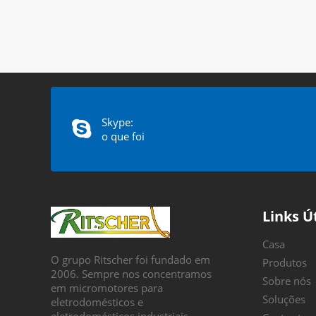
Skype:
o que foi
Links Ú
Casa
O grupo Ritscher foi fundado em
Produtos
2006. Sempre nos concentramos
Sobre nós
em micromotores para
Soluções
eletrodomésticos e
eletrodomésticos industriais.