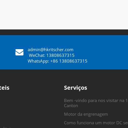
admin@hkritscher.com
​​​​​​​
WeChat: 13808637315
WhatsApp: +86 13808637315
teis
Serviços
Bem -vindo para nos visitar na 1
Canton
Motor da engrenagem
Como funciona um motor DC se