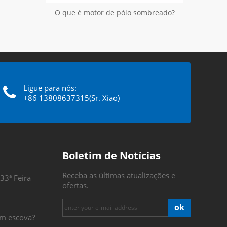
O que é motor de pólo sombreado?
Ligue para nós:
+86 13808637315(Sr. Xiao)
Boletim de Notícias
Receba as últimas atualizações e
33ª Feira
ofertas.
ok
m escova?