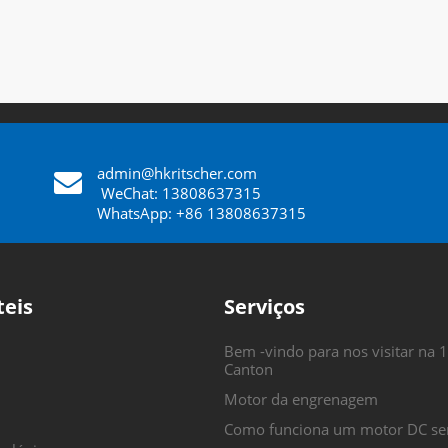
admin@hkritscher.com
​​​​​​​
WeChat: 13808637315
WhatsApp: +86 13808637315
teis
Serviços
Bem -vindo para nos visitar na 1
Canton
Motor da engrenagem
Como funciona um motor DC se