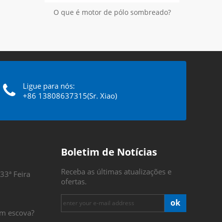
O que é motor de pólo sombreado?
Ligue para nós:
+86 13808637315(Sr. Xiao)
Boletim de Notícias
Receba as últimas atualizações e
33ª Feira
ofertas.
ok
m escova?