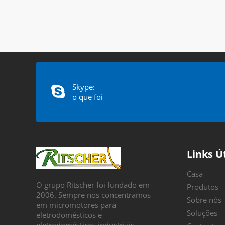
Skype:
o que foi
Links Ú
Casa
O grupo Ritscher foi fundado em
Produtos
2006. Sempre nos concentramos
Sobre nós
em micromotores para
Soluções
eletrodomésticos e
eletrodomésticos industriais.