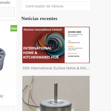
ionado
Controlador de Válvula
Notícias recentes
35th International Zuchex Home & Kitchenwares Fair Convitition - Ritscher International Limited
92